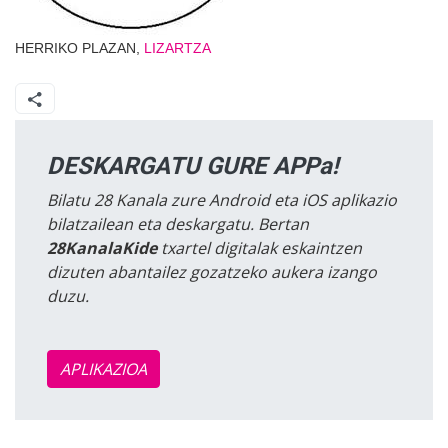
HERRIKO PLAZAN,
LIZARTZA
DESKARGATU GURE APPa!
Bilatu 28 Kanala zure Android eta iOS aplikazio
bilatzailean eta deskargatu. Bertan
28KanalaKide
txartel digitalak eskaintzen
dizuten abantailez gozatzeko aukera izango
duzu.
APLIKAZIOA