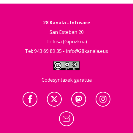
28 Kanala - Infosare
San Esteban 20
Tolosa (Gipuzkoa)
Tel: 943 69 89 35 -
info@28kanala.eus
Codesyntaxek garatua