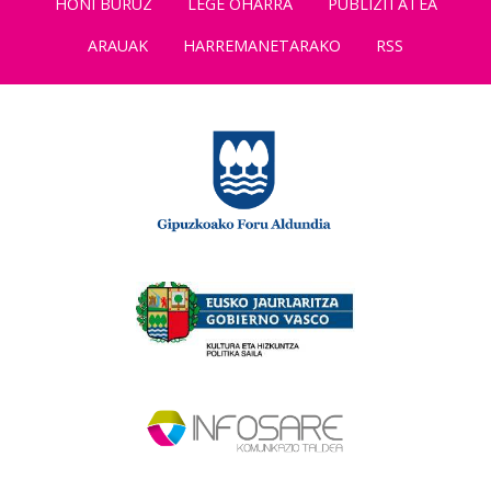
HONI BURUZ
LEGE OHARRA
PUBLIZITATEA
ARAUAK
HARREMANETARAKO
RSS