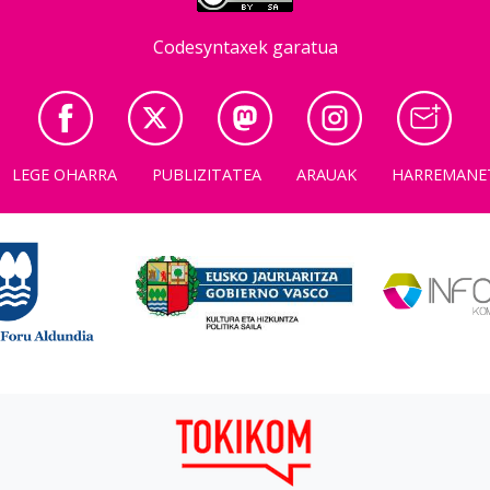
Codesyntaxek garatua
LEGE OHARRA
PUBLIZITATEA
ARAUAK
HARREMANE