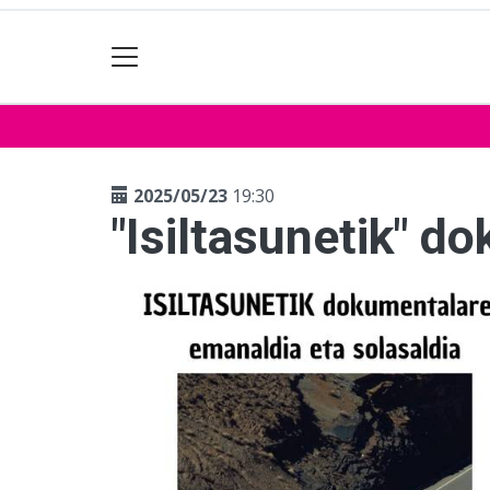
2025/05/23
19:30
"Isiltasunetik" d