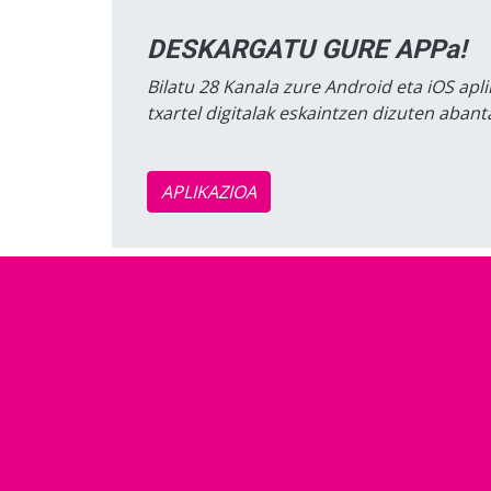
DESKARGATU GURE APPa!
Bilatu 28 Kanala zure Android eta iOS apli
txartel digitalak eskaintzen dizuten aban
APLIKAZIOA