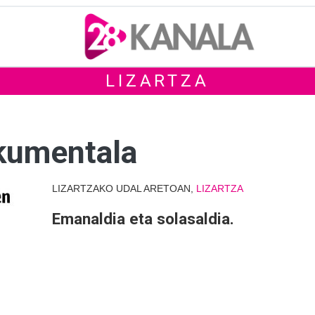
LIZARTZA
okumentala
LIZARTZAKO UDAL ARETOAN,
LIZARTZA
Emanaldia eta solasaldia.