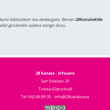
kazio bilatzailean eta deskargatu. Bertan
28KanalaKide
tailez gozatzeko aukera izango duzu.
28 Kanala - Infosare
San Esteban 20
Tolosa (Gipuzkoa)
Tel: 943 69 89 35 -
info@28kanala.eus