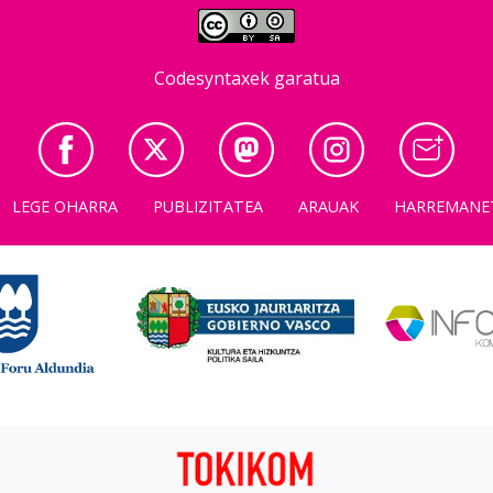
Codesyntaxek garatua
LEGE OHARRA
PUBLIZITATEA
ARAUAK
HARREMANE