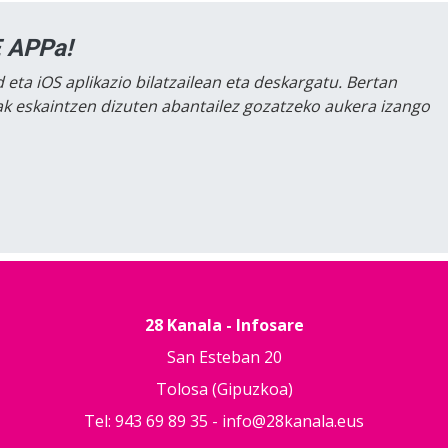
 APPa!
 eta iOS aplikazio bilatzailean eta deskargatu. Bertan
lak eskaintzen dizuten abantailez gozatzeko aukera izango
28 Kanala - Infosare
San Esteban 20
Tolosa (Gipuzkoa)
Tel: 943 69 89 35 -
info@28kanala.eus