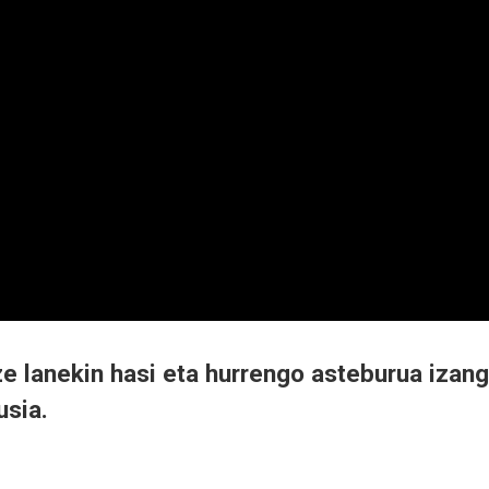
e lanekin hasi eta hurrengo asteburua izan
usia.