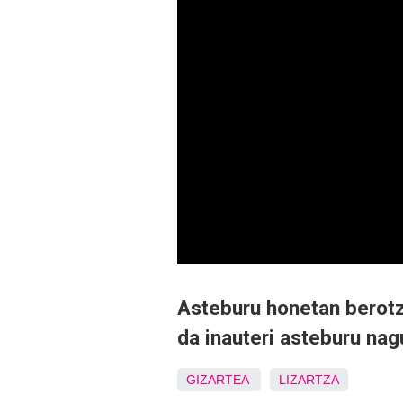
Asteburu honetan berotz
da inauteri asteburu nag
GIZARTEA
LIZARTZA