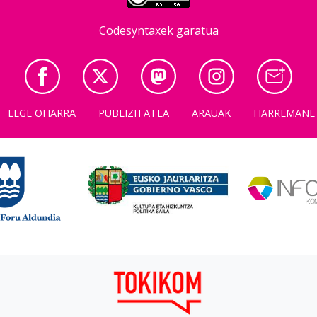
Codesyntaxek garatua
LEGE OHARRA
PUBLIZITATEA
ARAUAK
HARREMANE