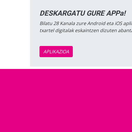
DESKARGATU GURE APPa!
Bilatu 28 Kanala zure Android eta iOS apli
txartel digitalak eskaintzen dizuten aban
APLIKAZIOA