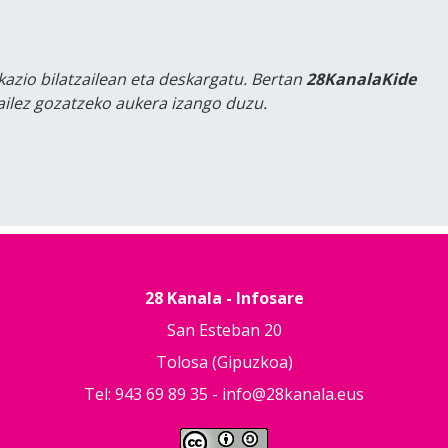
kazio bilatzailean eta deskargatu. Bertan
28KanalaKide
tailez gozatzeko aukera izango duzu.
28 Kanala - Infosare
San Esteban 20
Tolosa (Gipuzkoa)
Tel: 943 69 89 35 -
info@28kanala.eus