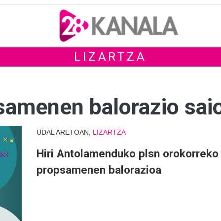
LIZARTZA
samenen balorazio sai
UDAL ARETOAN,
LIZARTZA
Hiri Antolamenduko plsn orokorreko
propsamenen balorazioa