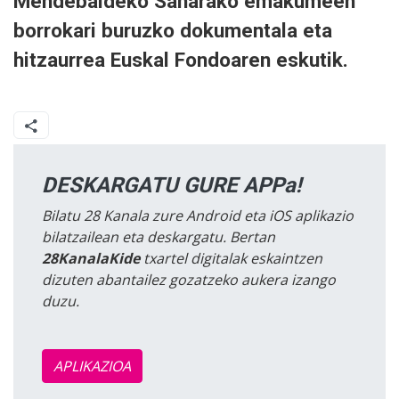
Mendebaldeko Saharako emakumeen
borrokari buruzko dokumentala eta
hitzaurrea Euskal Fondoaren eskutik.
DESKARGATU GURE APPa!
Bilatu 28 Kanala zure Android eta iOS aplikazio
bilatzailean eta deskargatu. Bertan
28KanalaKide
txartel digitalak eskaintzen
dizuten abantailez gozatzeko aukera izango
duzu.
APLIKAZIOA