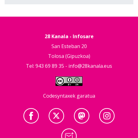
28 Kanala - Infosare
San Esteban 20
Tolosa (Gipuzkoa)
Tel: 943 69 89 35 -
info@28kanala.eus
Codesyntaxek garatua