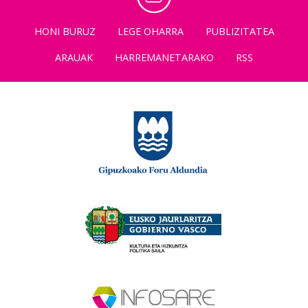
HONI BURUZ
LEGE OHARRA
PUBLIZITATEA
ARAUAK
HARREMANETARAKO
RSS