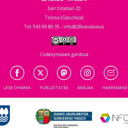
San Esteban 20
Tolosa (Gipuzkoa)
Tel: 943 69 89 35 -
info@28kanala.eus
Codesyntaxek garatua
LEGE OHARRA
PUBLIZITATEA
ARAUAK
HARREMANE