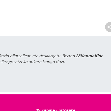
kazio bilatzailean eta deskargatu. Bertan
28KanalaKide
tailez gozatzeko aukera izango duzu.
28 Kanala - Infosare