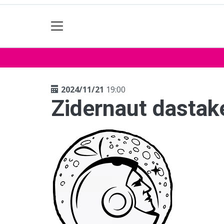
2024/11/21
19:00
Zidernaut dastak