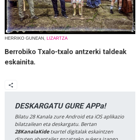
HERRIKO GUNEAN,
LIZARTZA
Berrobiko Txalo-txalo antzerki taldeak
eskainita.
DESKARGATU GURE APPa!
Bilatu 28 Kanala zure Android eta iOS aplikazio
bilatzailean eta deskargatu. Bertan
28KanalaKide
txartel digitalak eskaintzen
dizuten abantailez gozatzeko aukera izango