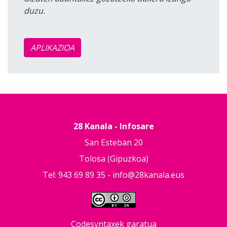
duzu.
APLIKAZIOA
28 Kanala - Infosare
San Esteban 20
Tolosa (Gipuzkoa)
Tel: 943 69 89 35 -
info@28kanala.eus
Codesyntaxek garatua