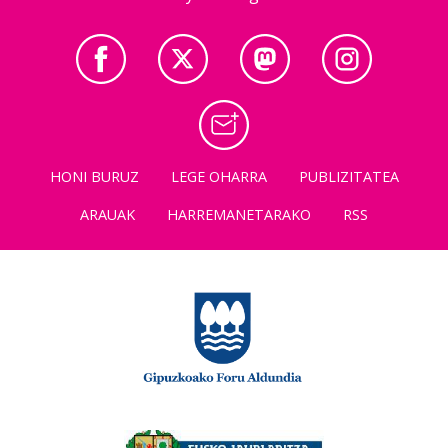
HONI BURUZ
LEGE OHARRA
PUBLIZITATEA
ARAUAK
HARREMANETARAKO
RSS