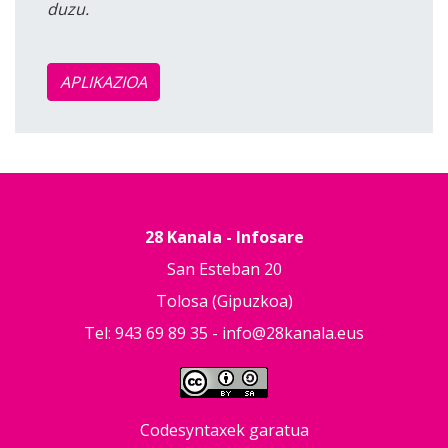
duzu.
APLIKAZIOA
28 Kanala - Infosare
San Esteban 20
Tolosa (Gipuzkoa)
Tel: 943 69 89 35 -
info@28kanala.eus
Codesyntaxek garatua