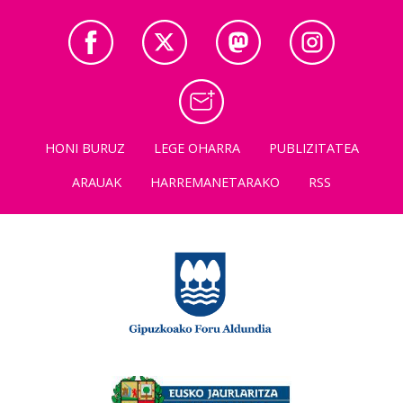
HONI BURUZ
LEGE OHARRA
PUBLIZITATEA
ARAUAK
HARREMANETARAKO
RSS