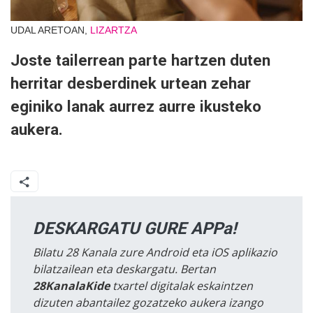
UDAL ARETOAN,
LIZARTZA
Joste tailerrean parte hartzen duten
herritar desberdinek urtean zehar
eginiko lanak aurrez aurre ikusteko
aukera.
DESKARGATU GURE APPa!
Bilatu 28 Kanala zure Android eta iOS aplikazio
bilatzailean eta deskargatu. Bertan
28KanalaKide
txartel digitalak eskaintzen
dizuten abantailez gozatzeko aukera izango