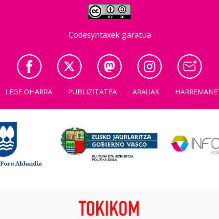
Codesyntaxek garatua
LEGE OHARRA
PUBLIZITATEA
ARAUAK
HARREMANE