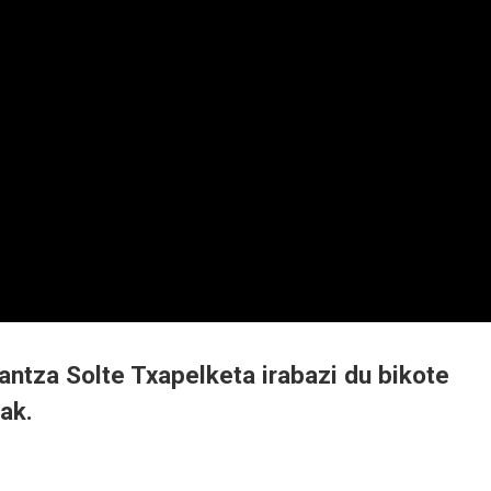
antza Solte Txapelketa irabazi du bikote
ak.