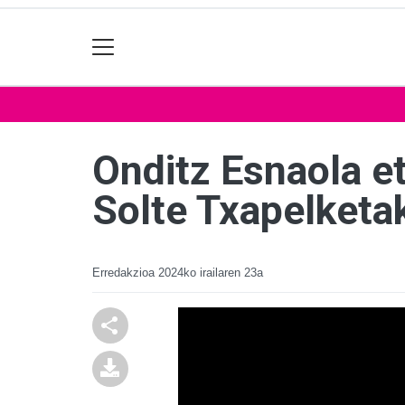
Onditz Esnaola et
Solte Txapelketa
Erredakzioa
2024ko irailaren 23a