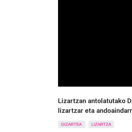
Lizartzan antolatutako D
lizartzar eta andoaindarr
GIZARTEA
LIZARTZA