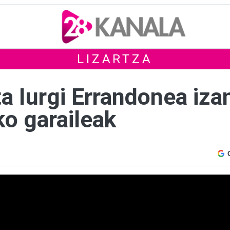
LIZARTZA
a Iurgi Errandonea iza
ko garaileak