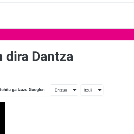
n dira Dantza
Gehitu gaitzazu Googlen
Entzun
Itzuli