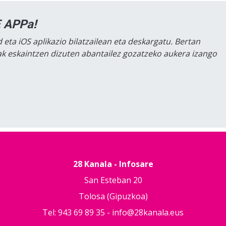
 APPa!
 eta iOS aplikazio bilatzailean eta deskargatu. Bertan
lak eskaintzen dizuten abantailez gozatzeko aukera izango
28 Kanala - Infosare
San Esteban 20
Tolosa (Gipuzkoa)
Tel: 943 69 89 35 -
info@28kanala.eus