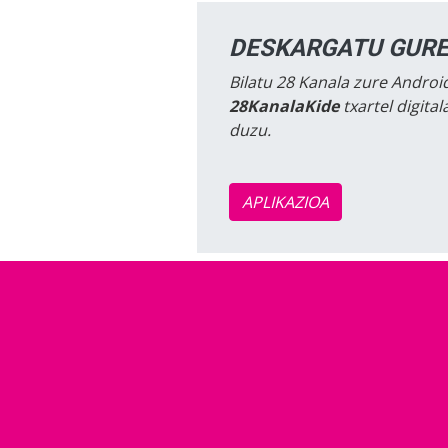
DESKARGATU GURE
Bilatu 28 Kanala zure Android
28KanalaKide
txartel digita
duzu.
APLIKAZIOA