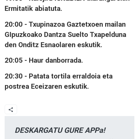
Ermitatik abiatuta.
20:00 - Txupinazoa Gaztetxoen mailan
GIpuzkoako Dantza Suelto Txapelduna
den Onditz Esnaolaren eskutik.
20:05 - Haur danborrada.
20:30 - Patata tortila erraldoia eta
postrea Eceizaren eskutik.
DESKARGATU GURE APPa!