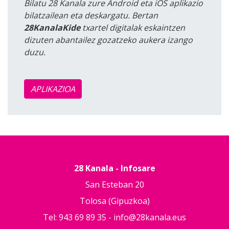
Bilatu 28 Kanala zure Android eta iOS aplikazio
bilatzailean eta deskargatu. Bertan
28KanalaKide
txartel digitalak eskaintzen
dizuten abantailez gozatzeko aukera izango
duzu.
APLIKAZIOA
28 Kanala - Infosare
San Esteban 20
Tolosa (Gipuzkoa)
Tel: 943 69 89 35 -
info@28kanala.eus