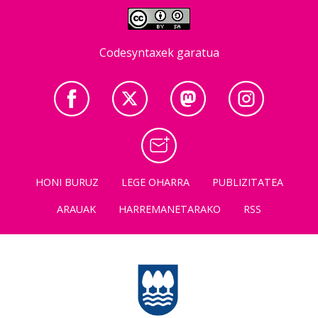
Codesyntaxek garatua
HONI BURUZ
LEGE OHARRA
PUBLIZITATEA
ARAUAK
HARREMANETARAKO
RSS