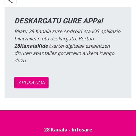
DESKARGATU GURE APPa!
Bilatu 28 Kanala zure Android eta iOS aplikazio
bilatzailean eta deskargatu. Bertan
28KanalaKide
txartel digitalak eskaintzen
dizuten abantailez gozatzeko aukera izango
duzu.
APLIKAZIOA
28 Kanala - Infosare