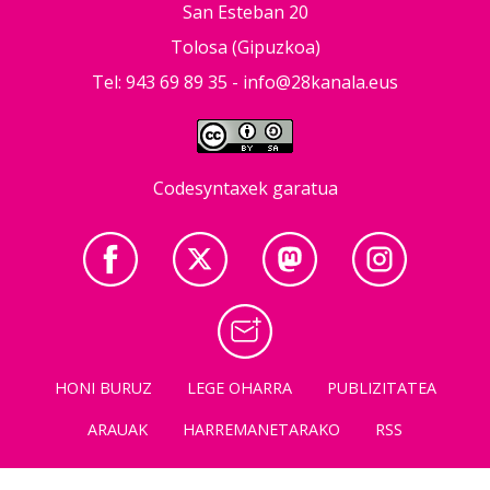
San Esteban 20
Tolosa (Gipuzkoa)
Tel: 943 69 89 35 -
info@28kanala.eus
Codesyntaxek garatua
HONI BURUZ
LEGE OHARRA
PUBLIZITATEA
ARAUAK
HARREMANETARAKO
RSS