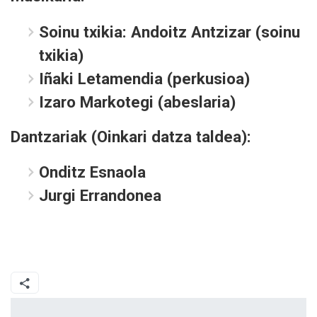
Soinu txikia: Andoitz Antzizar (soinu
txikia)
Iñaki Letamendia (perkusioa)
Izaro Markotegi (abeslaria)
Dantzariak (Oinkari datza taldea):
Onditz Esnaola
Jurgi Errandonea