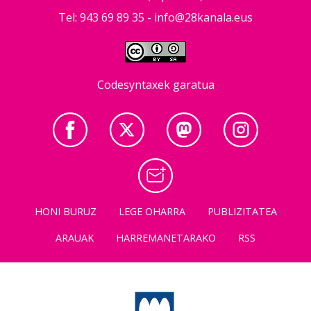
Tel: 943 69 89 35 -
info@28kanala.eus
Codesyntaxek garatua
HONI BURUZ
LEGE OHARRA
PUBLIZITATEA
ARAUAK
HARREMANETARAKO
RSS