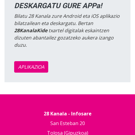
DESKARGATU GURE APPa!
Bilatu 28 Kanala zure Android eta iOS aplikazio
bilatzailean eta deskargatu. Bertan
28KanalaKide
txartel digitalak eskaintzen
dizuten abantailez gozatzeko aukera izango
duzu.
APLIKAZIOA
28 Kanala - Infosare
San Esteban 20
Tolosa (Gipuzkoa)