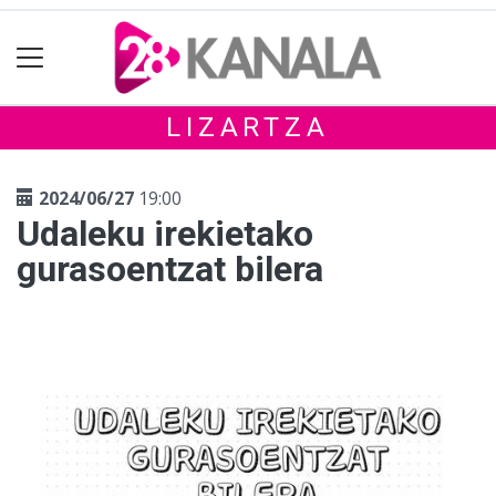
LIZARTZA
2024/06/27
19:00
Udaleku irekietako
gurasoentzat bilera