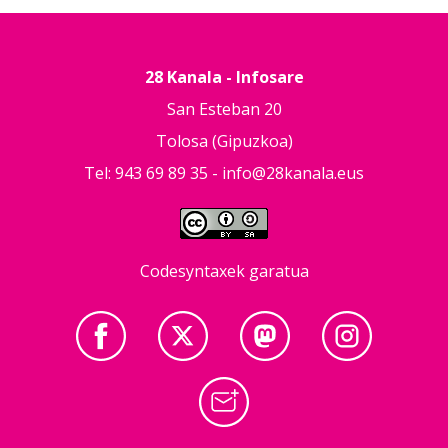
28 Kanala - Infosare
San Esteban 20
Tolosa (Gipuzkoa)
Tel: 943 69 89 35 -
info@28kanala.eus
Codesyntaxek garatua