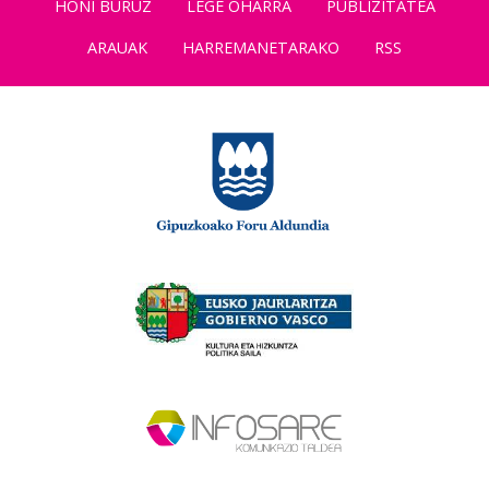
HONI BURUZ
LEGE OHARRA
PUBLIZITATEA
ARAUAK
HARREMANETARAKO
RSS