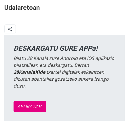
Udalaretoan
DESKARGATU GURE APPa!
Bilatu 28 Kanala zure Android eta iOS aplikazio
bilatzailean eta deskargatu. Bertan
28KanalaKide
txartel digitalak eskaintzen
dizuten abantailez gozatzeko aukera izango
duzu.
APLIKAZIOA