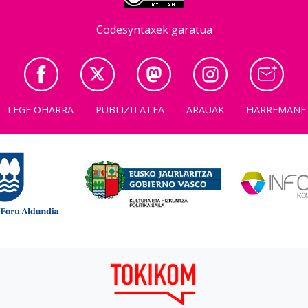
Codesyntaxek garatua
LEGE OHARRA
PUBLIZITATEA
ARAUAK
HARREMANE