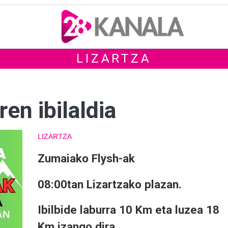
LIZARTZA
en ibilaldia
LIZARTZA
Zumaiako Flysh-ak
08:00tan Lizartzako plazan.
Ibilbide laburra 10 Km eta luzea 18
Km izango dira.