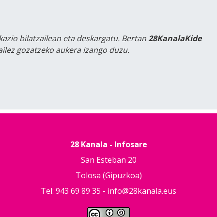
kazio bilatzailean eta deskargatu. Bertan
28KanalaKide
tailez gozatzeko aukera izango duzu.
28 Kanala - Infosare
San Esteban 20
Tolosa (Gipuzkoa)
Tel: 943 69 89 35 -
info@28kanala.eus