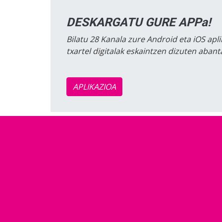
DESKARGATU GURE APPa!
Bilatu 28 Kanala zure Android eta iOS apli
txartel digitalak eskaintzen dizuten aban
APLIKAZIOA