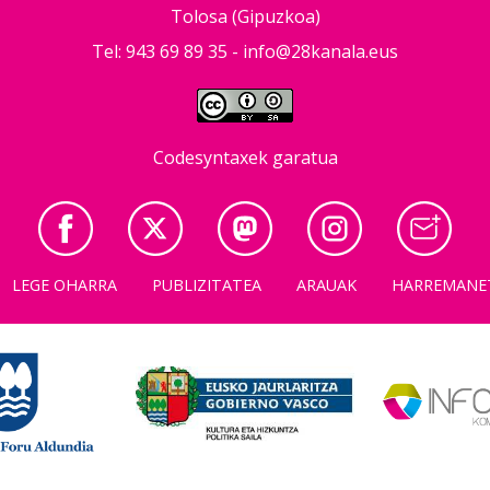
Tolosa (Gipuzkoa)
Tel: 943 69 89 35 -
info@28kanala.eus
Codesyntaxek garatua
LEGE OHARRA
PUBLIZITATEA
ARAUAK
HARREMANE