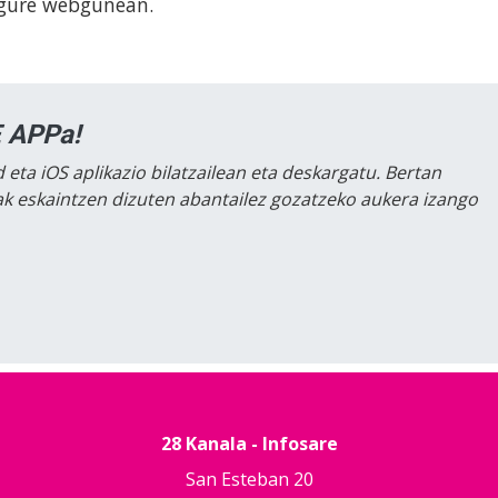
 gure webgunean.
 APPa!
 eta iOS aplikazio bilatzailean eta deskargatu. Bertan
lak eskaintzen dizuten abantailez gozatzeko aukera izango
28 Kanala - Infosare
San Esteban 20