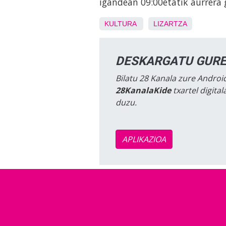
igandean 09:00etatik aurrera
KULTURA
LIZARTZA
DESKARGATU GURE
Bilatu 28 Kanala zure Android
28KanalaKide
txartel digita
duzu.
APLIKAZIOA