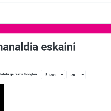
analdia eskaini
Gehitu gaitzazu Googlen
Entzun
Itzuli