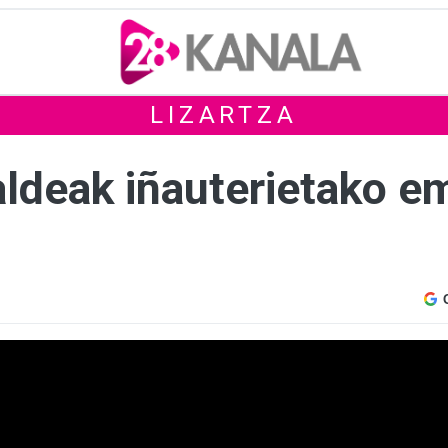
LIZARTZA
ldeak iñauterietako em