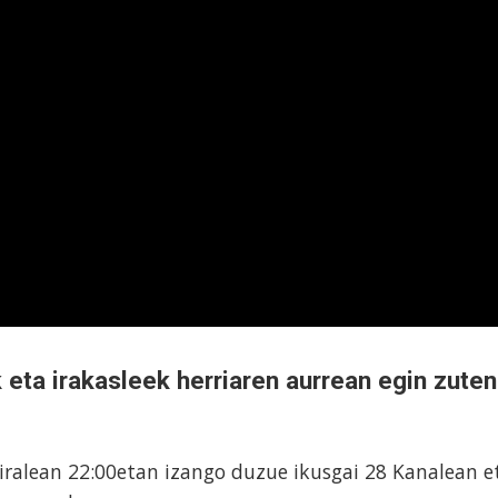
 eta irakasleek herriaren aurrean egin zuten
iralean 22:00etan izango duzue ikusgai 28 Kanalean e