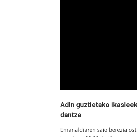
Adin guztietako ikasleek
dantza
Emanaldiaren saio berezia ost