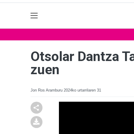
Otsolar Dantza Ta
zuen
Jon Ros Aramburu
2024ko urtarrilaren 31