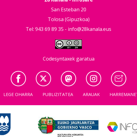
San Esteban 20
Tolosa (Gipuzkoa)
Tel: 943 69 89 35 -
info@28kanala.eus
Codesyntaxek garatua
LEGE OHARRA
PUBLIZITATEA
ARAUAK
HARREMANE