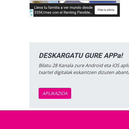
DESKARGATU GURE APPa!
Bilatu 28 Kanala zure Android eta iOS apli
txartel digitalak eskaintzen dizuten aban
APLIKAZIOA