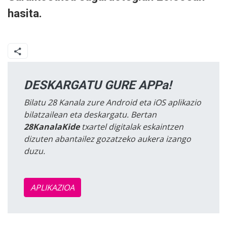
hasita.
DESKARGATU GURE APPa!
Bilatu 28 Kanala zure Android eta iOS aplikazio
bilatzailean eta deskargatu. Bertan
28KanalaKide
txartel digitalak eskaintzen
dizuten abantailez gozatzeko aukera izango
duzu.
APLIKAZIOA