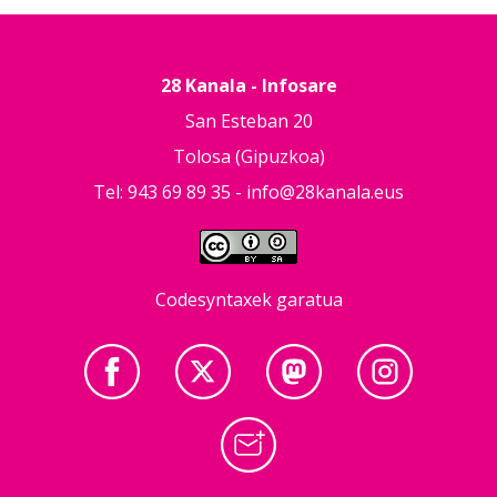
28 Kanala - Infosare
San Esteban 20
Tolosa (Gipuzkoa)
Tel: 943 69 89 35 -
info@28kanala.eus
Codesyntaxek garatua