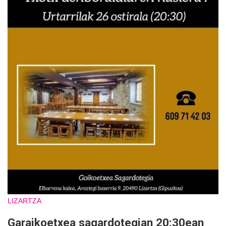
LIZARTZA
Garaikoetxea sagardotegian 20:30ean