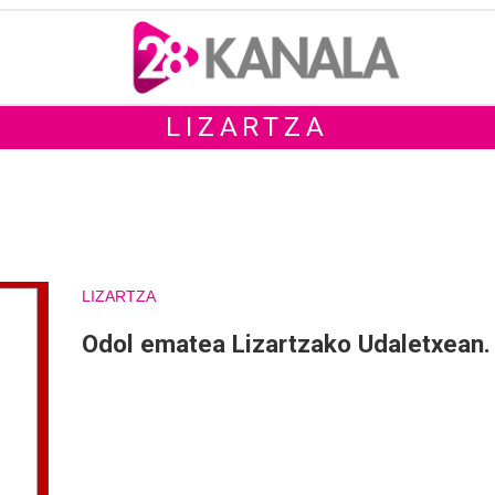
LIZARTZA
LIZARTZA
Odol ematea Lizartzako Udaletxean.