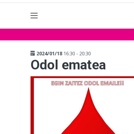
2024/01/18
16:30 - 20:30
Odol ematea