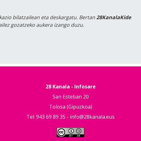
kazio bilatzailean eta deskargatu. Bertan
28KanalaKide
tailez gozatzeko aukera izango duzu.
28 Kanala - Infosare
San Esteban 20
Tolosa (Gipuzkoa)
Tel: 943 69 89 35 -
info@28kanala.eus