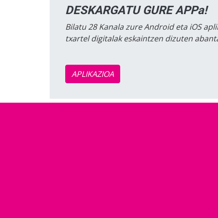
DESKARGATU GURE APPa!
Bilatu 28 Kanala zure Android eta iOS apli
txartel digitalak eskaintzen dizuten aban
APLIKAZIOA