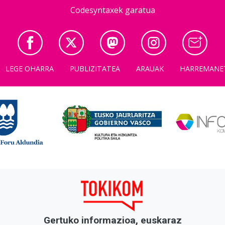
Codesyntaxek garatua
LEGE OHARRA
PUBLIZITATEA
ARAUAK
HARREMANE
Gertuko informazioa, euskaraz