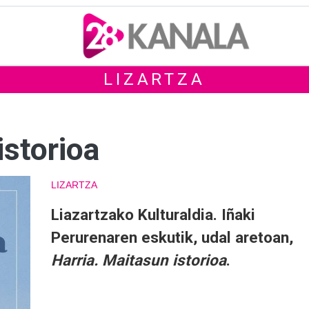
LIZARTZA
istorioa
LIZARTZA
Liazartzako Kulturaldia. Iñaki
Perurenaren eskutik, udal aretoan,
Harria. Maitasun istorioa
.