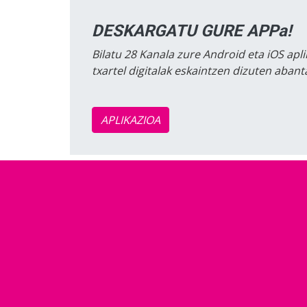
DESKARGATU GURE APPa!
Bilatu 28 Kanala zure Android eta iOS apli
txartel digitalak eskaintzen dizuten aban
APLIKAZIOA