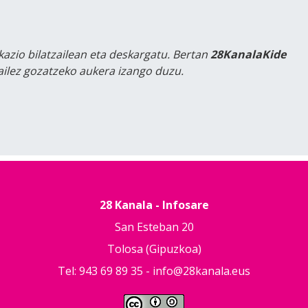
kazio bilatzailean eta deskargatu. Bertan
28KanalaKide
tailez gozatzeko aukera izango duzu.
28 Kanala - Infosare
San Esteban 20
Tolosa (Gipuzkoa)
Tel: 943 69 89 35 -
info@28kanala.eus