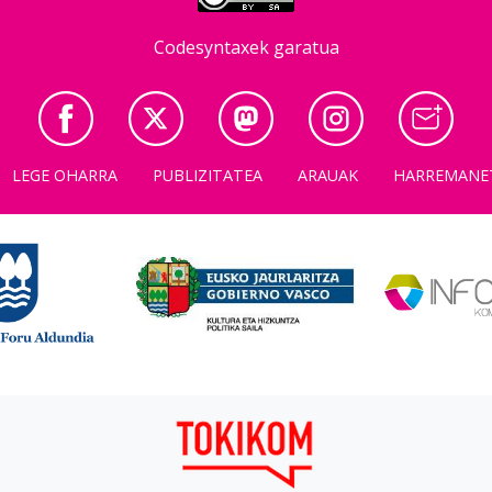
Codesyntaxek garatua
LEGE OHARRA
PUBLIZITATEA
ARAUAK
HARREMANE