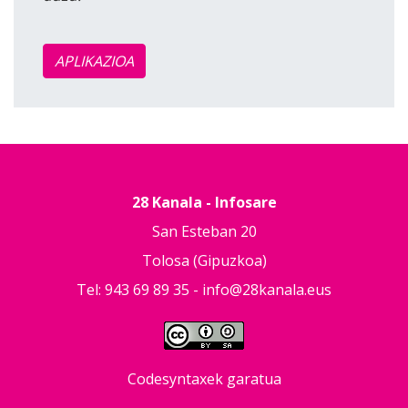
APLIKAZIOA
28 Kanala - Infosare
San Esteban 20
Tolosa (Gipuzkoa)
Tel: 943 69 89 35 -
info@28kanala.eus
Codesyntaxek garatua