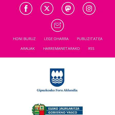
HONI BURUZ
LEGE OHARRA
PUBLIZITATEA
ARAUAK
HARREMANETARAKO
RSS