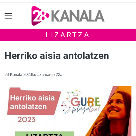
LIZARTZA
Herriko aisia antolatzen
28 Kanala
2023ko azaroaren 22a