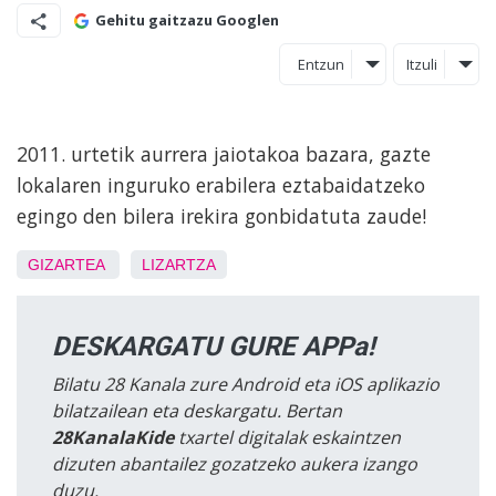
Gehitu gaitzazu Googlen
Entzun
Itzuli
2011. urtetik aurrera jaiotakoa bazara, gazte
lokalaren inguruko erabilera eztabaidatzeko
egingo den bilera irekira gonbidatuta zaude!
GIZARTEA
LIZARTZA
DESKARGATU GURE APPa!
Bilatu 28 Kanala zure Android eta iOS aplikazio
bilatzailean eta deskargatu. Bertan
28KanalaKide
txartel digitalak eskaintzen
dizuten abantailez gozatzeko aukera izango
duzu.