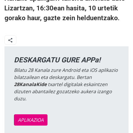
Lizartzan, 16:30ean hasita, 10 urtetik
gorako haur, gazte zein helduentzako.
DESKARGATU GURE APPa!
Bilatu 28 Kanala zure Android eta iOS aplikazio
bilatzailean eta deskargatu. Bertan
28KanalaKide
txartel digitalak eskaintzen
dizuten abantailez gozatzeko aukera izango
duzu.
APLIKAZIOA