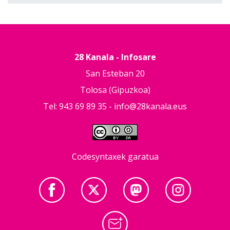
28 Kanala - Infosare
San Esteban 20
Tolosa (Gipuzkoa)
Tel: 943 69 89 35 -
info@28kanala.eus
Codesyntaxek garatua