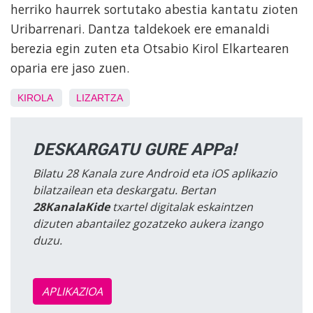
herriko haurrek sortutako abestia kantatu zioten
Uribarrenari. Dantza taldekoek ere emanaldi
berezia egin zuten eta Otsabio Kirol Elkartearen
oparia ere jaso zuen.
KIROLA
LIZARTZA
DESKARGATU GURE APPa!
Bilatu 28 Kanala zure Android eta iOS aplikazio
bilatzailean eta deskargatu. Bertan
28KanalaKide
txartel digitalak eskaintzen
dizuten abantailez gozatzeko aukera izango
duzu.
APLIKAZIOA