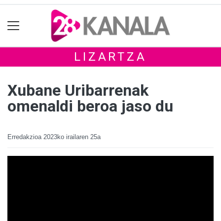
LIZARTZA
Xubane Uribarrenak
omenaldi beroa jaso du
Erredakzioa
2023ko irailaren 25a