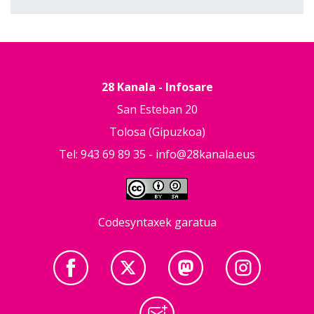
28 Kanala - Infosare
San Esteban 20
Tolosa (Gipuzkoa)
Tel: 943 69 89 35 -
info@28kanala.eus
Codesyntaxek garatua