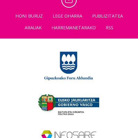
HONI BURUZ
LEGE OHARRA
PUBLIZITATEA
ARAUAK
HARREMANETARAKO
RSS