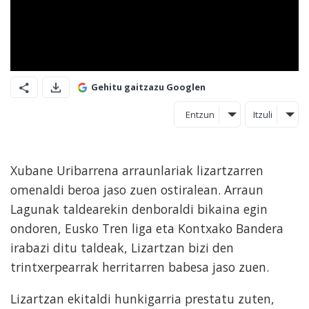
Gehitu gaitzazu Googlen
Entzun
Itzuli
Xubane Uribarrena arraunlariak lizartzarren
omenaldi beroa jaso zuen ostiralean. Arraun
Lagunak taldearekin denboraldi bikaina egin
ondoren, Eusko Tren liga eta Kontxako Bandera
irabazi ditu taldeak, Lizartzan bizi den
trintxerpearrak herritarren babesa jaso zuen.
Lizartzan ekitaldi hunkigarria prestatu zuten,