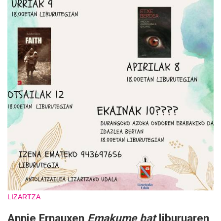
LIZARTZA
Annie Ernauxen
Emakume bat
liburuaren