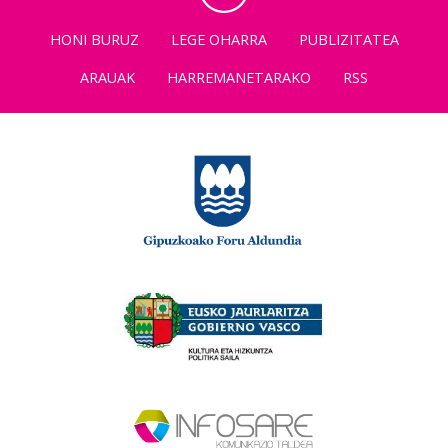
HONI BURUZ
LEGE OHARRA
PUBLIZITATEA
ARAUAK
HARREMANETARAKO
RSS