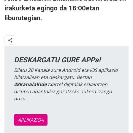
irakurketa egingo da 18:00etan
liburutegian.
DESKARGATU GURE APPa!
Bilatu 28 Kanala zure Android eta iOS aplikazio
bilatzailean eta deskargatu. Bertan
28KanalaKide
txartel digitalak eskaintzen
dizuten abantailez gozatzeko aukera izango
duzu.
APLIKAZIOA