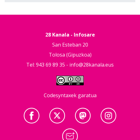
28 Kanala - Infosare
San Esteban 20
Tolosa (Gipuzkoa)
Tel: 943 69 89 35 -
info@28kanala.eus
Codesyntaxek garatua