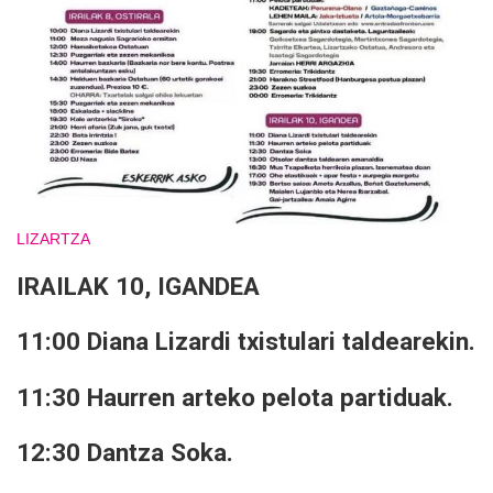
LIZARTZA
IRAILAK 10, IGANDEA
11:00 Diana Lizardi txistulari taldearekin.
11:30 Haurren arteko pelota partiduak.
12:30 Dantza Soka.