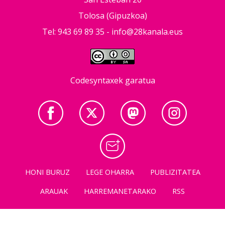
Tolosa (Gipuzkoa)
Tel: 943 69 89 35 -
info@28kanala.eus
Codesyntaxek garatua
HONI BURUZ
LEGE OHARRA
PUBLIZITATEA
ARAUAK
HARREMANETARAKO
RSS