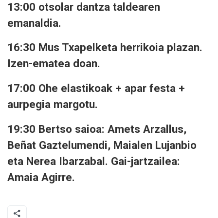
13:00 otsolar dantza taldearen
emanaldia.
16:30 Mus Txapelketa herrikoia plazan.
Izen-ematea doan.
17:00 Ohe elastikoak + apar festa +
aurpegia margotu.
19:30 Bertso saioa: Amets Arzallus,
Beñat Gaztelumendi, Maialen Lujanbio
eta Nerea Ibarzabal. Gai-jartzailea:
Amaia Agirre.