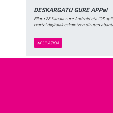
DESKARGATU GURE APPa!
Bilatu 28 Kanala zure Android eta iOS apli
txartel digitalak eskaintzen dizuten aban
APLIKAZIOA