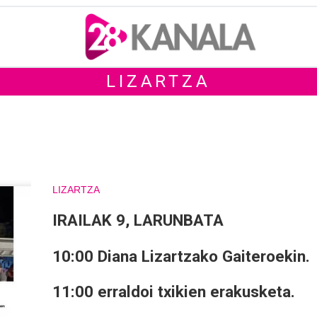
LIZARTZA
LIZARTZA
IRAILAK 9, LARUNBATA
10:00 Diana Lizartzako Gaiteroekin.
11:00 erraldoi txikien erakusketa.