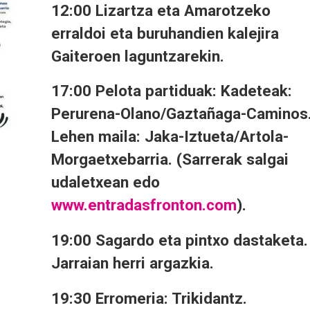
12:00 Lizartza eta Amarotzeko
erraldoi eta buruhandien kalejira
Gaiteroen laguntzarekin.
17:00 Pelota partiduak: Kadeteak:
Perurena-Olano/Gaztañaga-Caminos
Lehen maila: Jaka-Iztueta/Artola-
Morgaetxebarria. (Sarrerak salgai
udaletxean edo
www.entradasfronton.com
).
19:00 Sagardo eta pintxo dastaketa.
Jarraian herri argazkia.
19:30 Erromeria: Trikidantz.