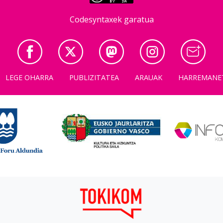
Codesyntaxek garatua
LEGE OHARRA
PUBLIZITATEA
ARAUAK
HARREMANE