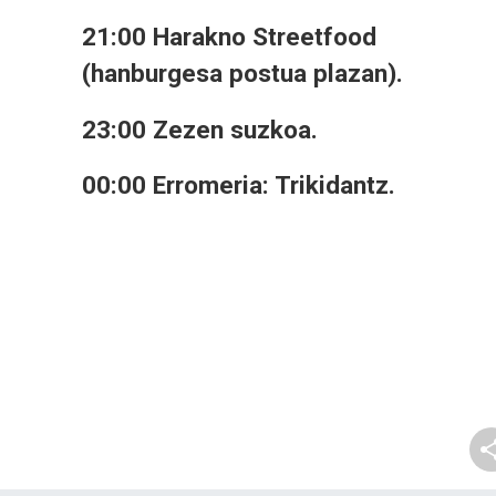
21:00 Harakno Streetfood
(hanburgesa postua plazan).
23:00 Zezen suzkoa.
00:00 Erromeria: Trikidantz.