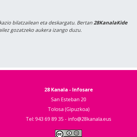
kazio bilatzailean eta deskargatu. Bertan
28KanalaKide
tailez gozatzeko aukera izango duzu.
28 Kanala - Infosare
San Esteban 20
Tolosa (Gipuzkoa)
Tel: 943 69 89 35 -
info@28kanala.eus