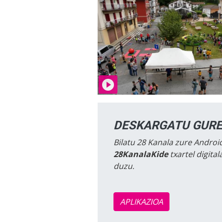
DESKARGATU GURE
Bilatu 28 Kanala zure Android
28KanalaKide
txartel digita
duzu.
APLIKAZIOA