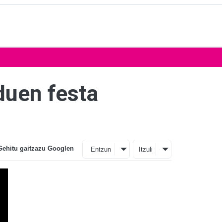
duen festa
Gehitu gaitzazu Googlen
Entzun
Itzuli