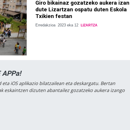
Giro bikainaz gozatzeko aukera izan
dute Lizartzan ospatu duten Eskola
Txikien festan
Erredakzioa
2023 eka 12
LIZARTZA
 APPa!
 eta iOS aplikazio bilatzailean eta deskargatu. Bertan
lak eskaintzen dizuten abantailez gozatzeko aukera izango