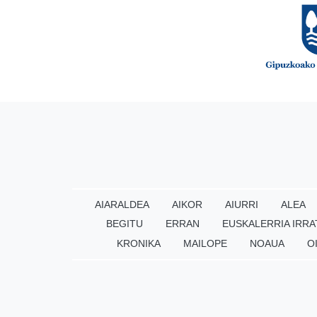
AIARALDEA
AIKOR
AIURRI
ALEA
BEGITU
ERRAN
EUSKALERRIA IRRA
KRONIKA
MAILOPE
NOAUA
O