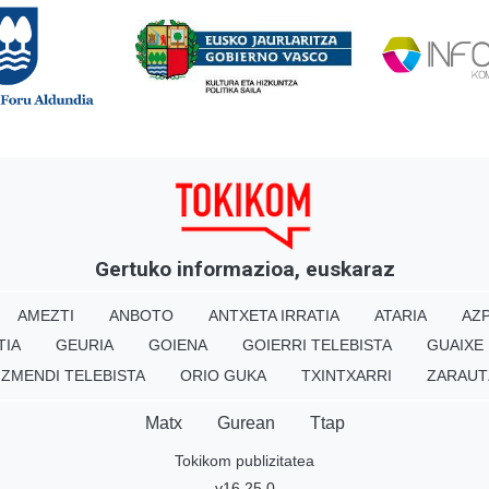
Gertuko informazioa, euskaraz
AMEZTI
ANBOTO
ANTXETA IRRATIA
ATARIA
AZP
TIA
GEURIA
GOIENA
GOIERRI TELEBISTA
GUAIXE
IZMENDI TELEBISTA
ORIO GUKA
TXINTXARRI
ZARAUT
Matx
Gurean
Ttap
Tokikom publizitatea
v16.25.0