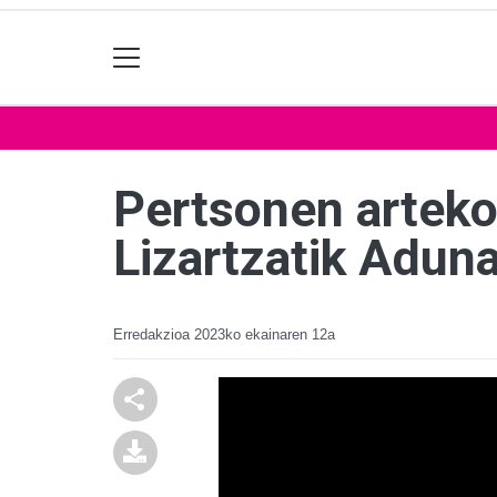
Pertsonen arteko 
Lizartzatik Adun
Erredakzioa
2023ko ekainaren 12a