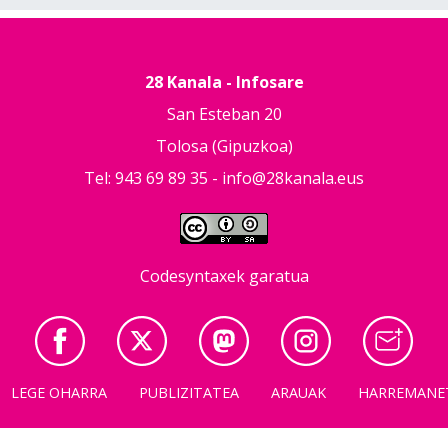
28 Kanala - Infosare
San Esteban 20
Tolosa (Gipuzkoa)
Tel: 943 69 89 35 -
info@28kanala.eus
Codesyntaxek garatua
LEGE OHARRA
PUBLIZITATEA
ARAUAK
HARREMANE