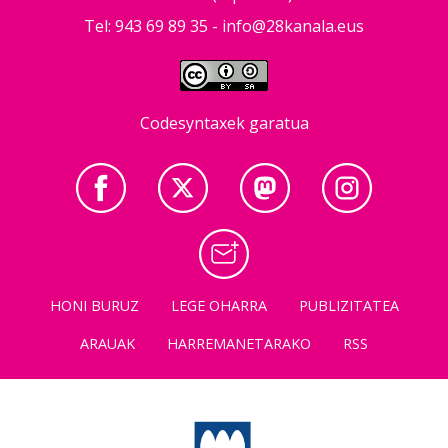
Tel: 943 69 89 35 -
info@28kanala.eus
Codesyntaxek garatua
HONI BURUZ
LEGE OHARRA
PUBLIZITATEA
ARAUAK
HARREMANETARAKO
RSS