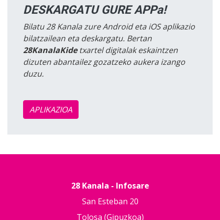
DESKARGATU GURE APPa!
Bilatu 28 Kanala zure Android eta iOS aplikazio
bilatzailean eta deskargatu. Bertan
28KanalaKide
txartel digitalak eskaintzen
dizuten abantailez gozatzeko aukera izango
duzu.
APLIKAZIOA
28 Kanala - Infosare
San Esteban 20
Tolosa (Gipuzkoa)