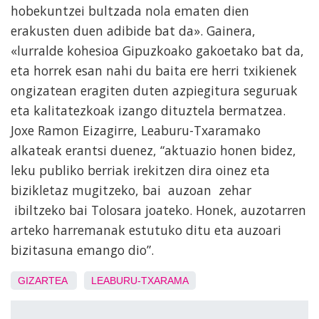
hobekuntzei bultzada nola ematen dien
erakusten duen adibide bat da». Gainera,
«lurralde kohesioa Gipuzkoako gakoetako bat da,
eta horrek esan nahi du baita ere herri txikienek
ongizatean eragiten duten azpiegitura seguruak
eta kalitatezkoak izango dituztela bermatzea.
Joxe Ramon Eizagirre, Leaburu-Txaramako
alkateak erantsi duenez, “aktuazio honen bidez,
leku publiko berriak irekitzen dira oinez eta
bizikletaz mugitzeko, bai auzoan zehar
ibiltzeko bai Tolosara joateko. Honek, auzotarren
arteko harremanak estutuko ditu eta auzoari
bizitasuna emango dio”.
GIZARTEA
LEABURU-TXARAMA