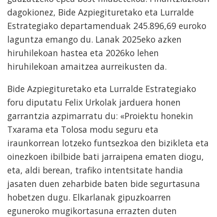
dagokionez, Bide Azpiegituretako eta Lurralde
Estrategiako departamenduak 245.896,69 euroko
laguntza emango du. Lanak 2025eko azken
hiruhilekoan hastea eta 2026ko lehen
hiruhilekoan amaitzea aurreikusten da.
Bide Azpiegituretako eta Lurralde Estrategiako
foru diputatu Felix Urkolak jarduera honen
garrantzia azpimarratu du: «Proiektu honekin
Txarama eta Tolosa modu seguru eta
iraunkorrean lotzeko funtsezkoa den bizikleta eta
oinezkoen ibilbide bati jarraipena ematen diogu,
eta, aldi berean, trafiko intentsitate handia
jasaten duen zeharbide baten bide segurtasuna
hobetzen dugu. Elkarlanak gipuzkoarren
eguneroko mugikortasuna errazten duten