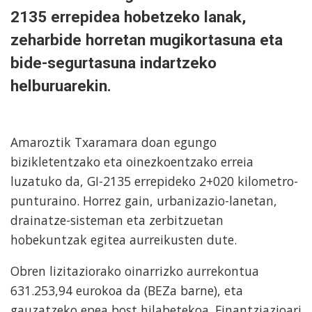
2135 errepidea hobetzeko lanak,
zeharbide horretan mugikortasuna eta
bide-segurtasuna indartzeko
helburuarekin.
Amaroztik Txaramara doan egungo
bizikletentzako eta oinezkoentzako erreia
luzatuko da, GI-2135 errepideko 2+020 kilometro-
punturaino. Horrez gain, urbanizazio-lanetan,
drainatze-sisteman eta zerbitzuetan
hobekuntzak egitea aurreikusten dute.
Obren lizitaziorako oinarrizko aurrekontua
631.253,94 eurokoa da (BEZa barne), eta
gauzatzeko epea bost hilabetekoa. Finantziazioari