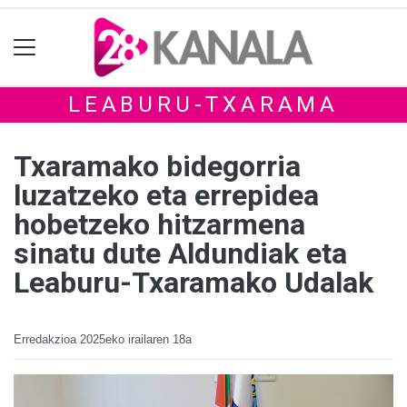
LEABURU-TXARAMA
Txaramako bidegorria
luzatzeko eta errepidea
hobetzeko hitzarmena
sinatu dute Aldundiak eta
Leaburu-Txaramako Udalak
Erredakzioa
2025eko irailaren 18a