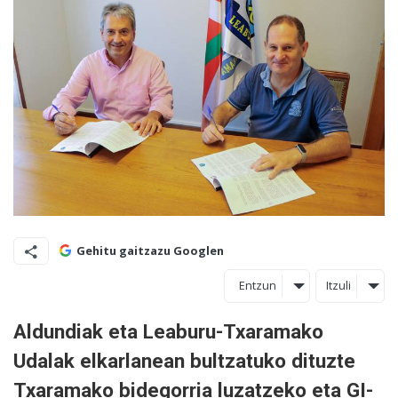
Gehitu gaitzazu Googlen
Entzun
Itzuli
Aldundiak eta Leaburu-Txaramako
Udalak elkarlanean bultzatuko dituzte
Txaramako bidegorria luzatzeko eta GI-