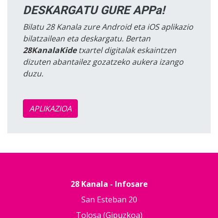
DESKARGATU GURE APPa!
Bilatu 28 Kanala zure Android eta iOS aplikazio
bilatzailean eta deskargatu. Bertan
28KanalaKide
txartel digitalak eskaintzen
dizuten abantailez gozatzeko aukera izango
duzu.
APLIKAZIOA
28 Kanala - Infosare
San Esteban 20
Tolosa (Gipuzkoa)