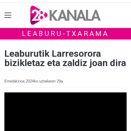
LEABURU-TXARAMA
Leaburutik Larresorora
bizikletaz eta zaldiz joan dira
Erredakzioa
2024ko uztailaren 29a