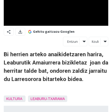
Gehitu gaitzazu Googlen
Entzun
Itzuli
Bi herrien arteko anaikidetzaren harira,
Leaburutik Amaiurrera bizikletaz joan da
herritar talde bat, ondoren zaldiz jarraitu
du Larresorora bitarteko bidea.
KULTURA
LEABURU-TXARAMA