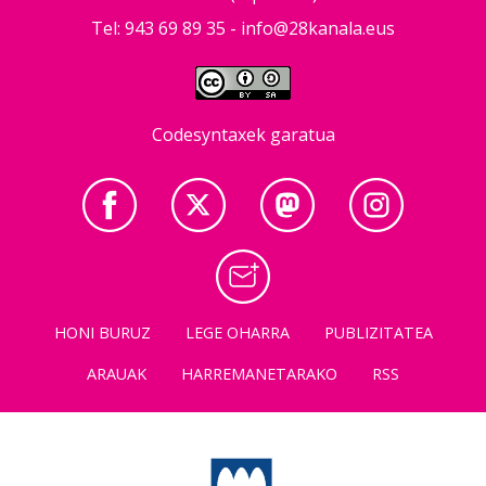
Tel: 943 69 89 35 -
info@28kanala.eus
Codesyntaxek garatua
HONI BURUZ
LEGE OHARRA
PUBLIZITATEA
ARAUAK
HARREMANETARAKO
RSS