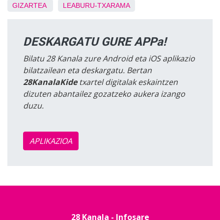
GIZARTEA
LEABURU-TXARAMA
DESKARGATU GURE APPa!
Bilatu 28 Kanala zure Android eta iOS aplikazio
bilatzailean eta deskargatu. Bertan
28KanalaKide
txartel digitalak eskaintzen
dizuten abantailez gozatzeko aukera izango
duzu.
APLIKAZIOA
28 Kanala - Infosare