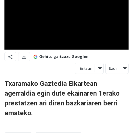
Gehitu gaitzazu Googlen
Entzun
Itzuli
Txaramako Gaztedia Elkartean
agerraldia egin dute ekainaren 1erako
prestatzen ari diren bazkariaren berri
emateko.