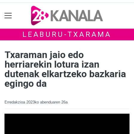
LEABURU-TXARAMA
Txaraman jaio edo
herriarekin lotura izan
dutenak elkartzeko bazkaria
egingo da
Erredakzioa
2023ko abenduaren 26a