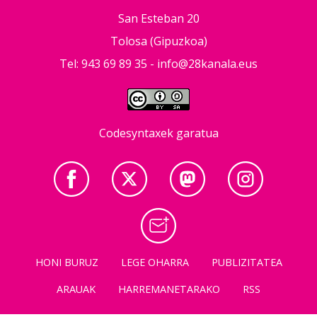
San Esteban 20
Tolosa (Gipuzkoa)
Tel: 943 69 89 35 -
info@28kanala.eus
Codesyntaxek garatua
HONI BURUZ
LEGE OHARRA
PUBLIZITATEA
ARAUAK
HARREMANETARAKO
RSS