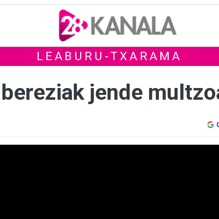
LEABURU-TXARAMA
bereziak jende multzo