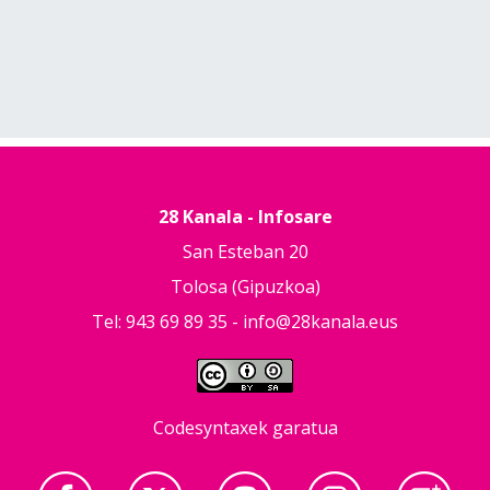
28 Kanala - Infosare
San Esteban 20
Tolosa (Gipuzkoa)
Tel: 943 69 89 35 -
info@28kanala.eus
Codesyntaxek garatua