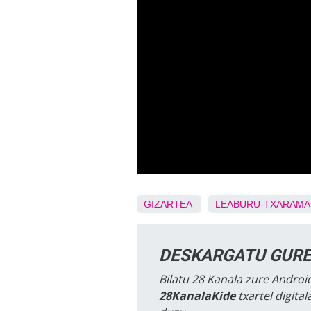
GIZARTEA
LEABURU-TXARAMA
DESKARGATU GURE
Bilatu 28 Kanala zure Android
28KanalaKide
txartel digita