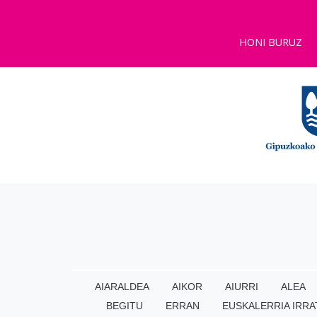
HONI BURUZ
AIARALDEA
AIKOR
AIURRI
ALEA
BEGITU
ERRAN
EUSKALERRIA IRRA