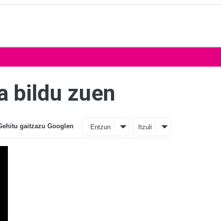
a bildu zuen
Gehitu gaitzazu Googlen
Entzun
Itzuli