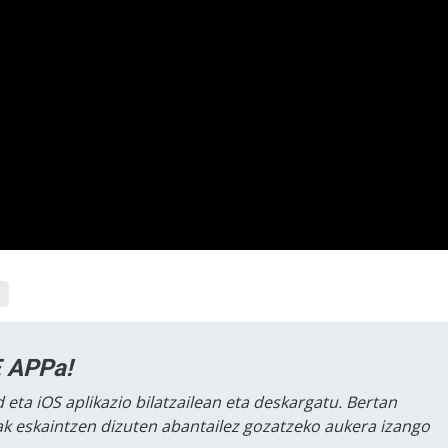
 APPa!
 eta iOS aplikazio bilatzailean eta deskargatu. Bertan
lak eskaintzen dizuten abantailez gozatzeko aukera izango