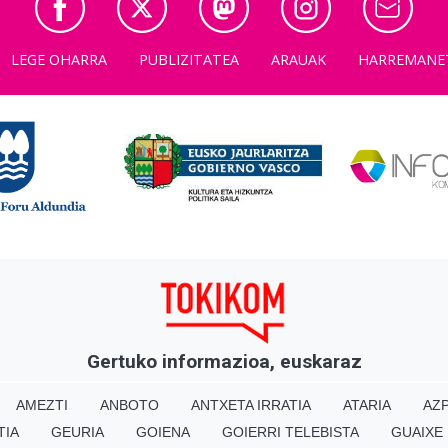
LEGE OHARRA
PUBLIZITATEA
ARAUAK
HARREMANE
Gertuko informazioa, euskaraz
AMEZTI
ANBOTO
ANTXETA IRRATIA
ATARIA
AZP
TIA
GEURIA
GOIENA
GOIERRI TELEBISTA
GUAIXE