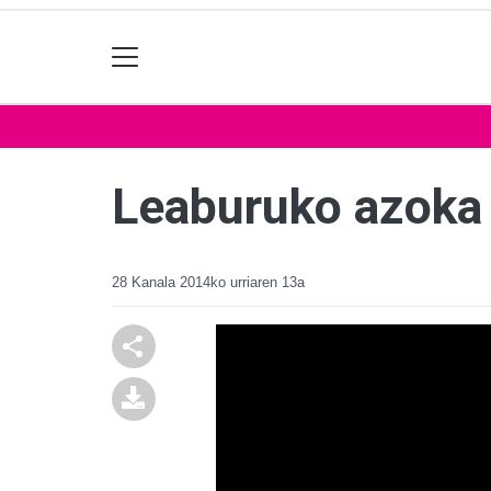
Leaburuko azoka 
28 Kanala
2014ko urriaren 13a