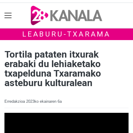
LEABURU-TXARAMA
Tortila pataten itxurak
erabaki du lehiaketako
txapelduna Txaramako
asteburu kulturalean
Erredakzioa
2023ko ekainaren 6a