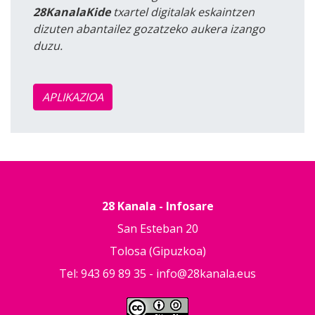
28KanalaKide
txartel digitalak eskaintzen
dizuten abantailez gozatzeko aukera izango
duzu.
APLIKAZIOA
28 Kanala - Infosare
San Esteban 20
Tolosa (Gipuzkoa)
Tel: 943 69 89 35 -
info@28kanala.eus