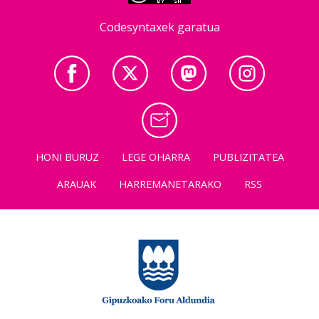
Codesyntaxek garatua
HONI BURUZ
LEGE OHARRA
PUBLIZITATEA
ARAUAK
HARREMANETARAKO
RSS