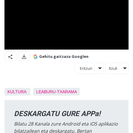
Gehitu gaitzazu Googlen
Entzun
Itzuli
KULTURA
LEABURU-TXARAMA
DESKARGATU GURE APPa!
Bilatu 28 Kanala zure Android eta iOS aplikazio
bilatzailean eta deskargatu. Bertan