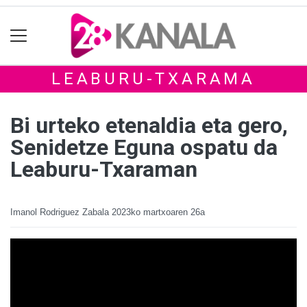
LEABURU-TXARAMA
Bi urteko etenaldia eta gero,
Senidetze Eguna ospatu da
Leaburu-Txaraman
Imanol Rodriguez Zabala
2023ko martxoaren 26a