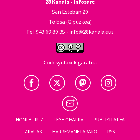
28 Kanala - Infosare
San Esteban 20
Tolosa (Gipuzkoa)
Tel: 943 69 89 35 -
info@28kanala.eus
Codesyntaxek garatua
HONI BURUZ
LEGE OHARRA
PUBLIZITATEA
ARAUAK
HARREMANETARAKO
RSS