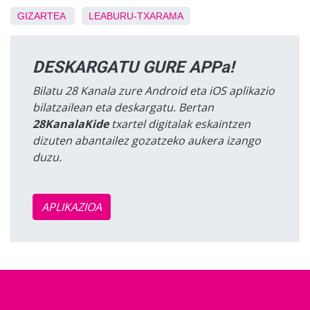
GIZARTEA
LEABURU-TXARAMA
DESKARGATU GURE APPa!
Bilatu 28 Kanala zure Android eta iOS aplikazio
bilatzailean eta deskargatu. Bertan
28KanalaKide
txartel digitalak eskaintzen
dizuten abantailez gozatzeko aukera izango
duzu.
APLIKAZIOA