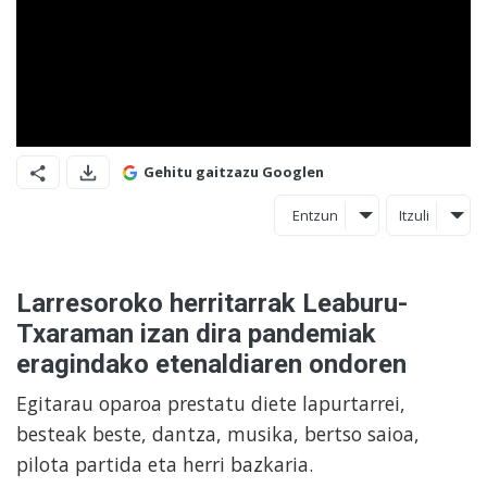
Gehitu gaitzazu Googlen
Entzun
Itzuli
Larresoroko herritarrak Leaburu-
Txaraman izan dira pandemiak
eragindako etenaldiaren ondoren
Egitarau oparoa prestatu diete lapurtarrei,
besteak beste, dantza, musika, bertso saioa,
pilota partida eta herri bazkaria.