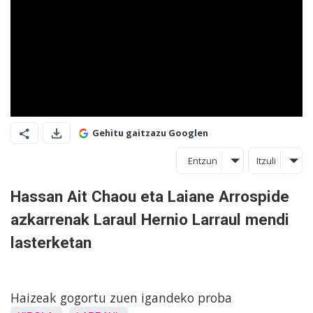
Gehitu gaitzazu Googlen
Entzun
Itzuli
Hassan Ait Chaou eta Laiane Arrospide
azkarrenak Laraul Hernio Larraul mendi
lasterketan
Haizeak gogortu zuen igandeko proba