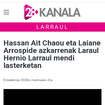
LARRAUL
Hassan Ait Chaou eta Laiane
Arrospide azkarrenak Laraul
Hernio Larraul mendi
lasterketan
Erredakzioa
2022ko martxoaren 21a