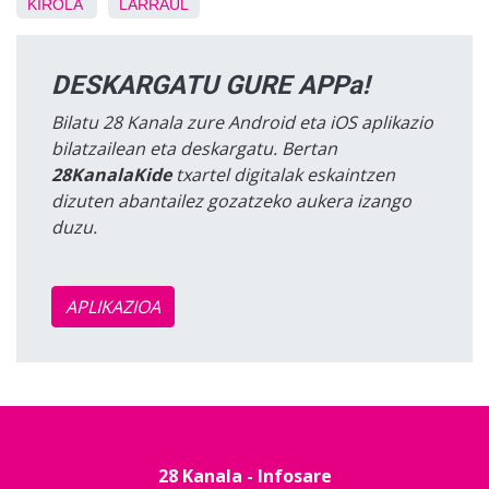
KIROLA
LARRAUL
DESKARGATU GURE APPa!
Bilatu 28 Kanala zure Android eta iOS aplikazio
bilatzailean eta deskargatu. Bertan
28KanalaKide
txartel digitalak eskaintzen
dizuten abantailez gozatzeko aukera izango
duzu.
APLIKAZIOA
28 Kanala - Infosare