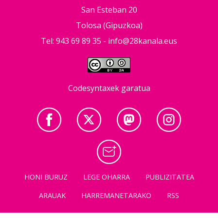
San Esteban 20
Tolosa (Gipuzkoa)
Tel: 943 69 89 35 -
info@28kanala.eus
Codesyntaxek garatua
HONI BURUZ
LEGE OHARRA
PUBLIZITATEA
ARAUAK
HARREMANETARAKO
RSS