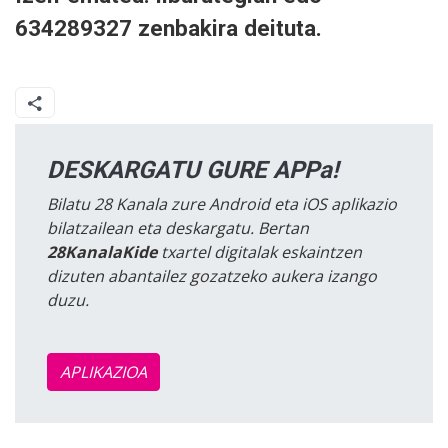
634289327 zenbakira deituta.
DESKARGATU GURE APPa!
Bilatu 28 Kanala zure Android eta iOS aplikazio
bilatzailean eta deskargatu. Bertan
28KanalaKide
txartel digitalak eskaintzen
dizuten abantailez gozatzeko aukera izango
duzu.
APLIKAZIOA