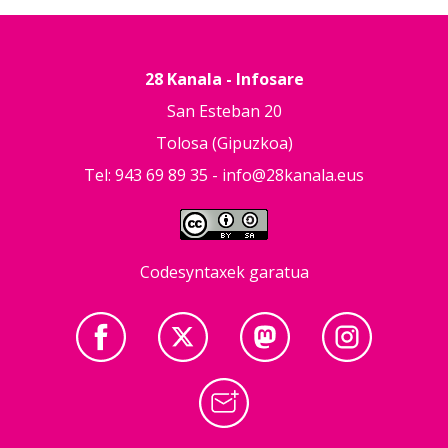
28 Kanala - Infosare
San Esteban 20
Tolosa (Gipuzkoa)
Tel: 943 69 89 35 -
info@28kanala.eus
Codesyntaxek garatua