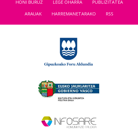
HONI BURUZ
LEGE OHARRA
PUBLIZITATEA
ARAUAK
HARREMANETARAKO
RSS