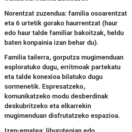
Norentzat zuzendua: familia osoarentzat
eta 6 urtetik gorako haurrentzat (haur
edo haur talde familiar bakoitzak, heldu
baten konpainia izan behar du).
Familia tailerra, gorputza mugimenduan
esploratuko dugu, erritmoak partekatu
eta talde konexioa bilatuko dugu
sormenetik. Espresatzeko,
komunikatzeko modu desberdinak
deskubritzeko eta elkarrekin
mugimenduan disfrutatzeko espazioa.
Izen-ematea: liburutegian edo