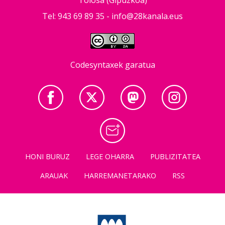
Tolosa (Gipuzkoa)
Tel: 943 69 89 35 -
info@28kanala.eus
Codesyntaxek garatua
HONI BURUZ
LEGE OHARRA
PUBLIZITATEA
ARAUAK
HARREMANETARAKO
RSS