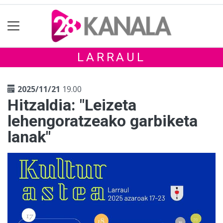
LARRAUL
2025/11/21
19.00
Hitzaldia: "Leizeta
lehengoratzeako garbiketa
lanak"