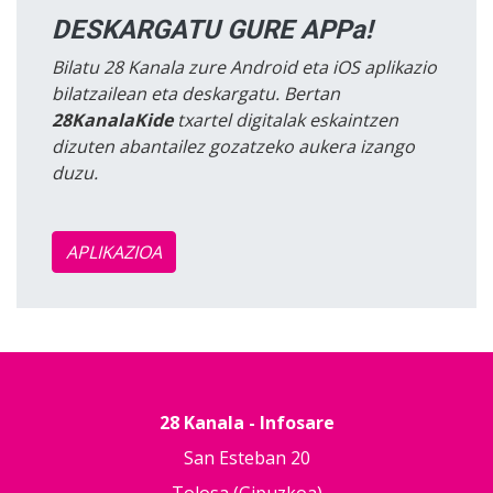
DESKARGATU GURE APPa!
Bilatu 28 Kanala zure Android eta iOS aplikazio
bilatzailean eta deskargatu. Bertan
28KanalaKide
txartel digitalak eskaintzen
dizuten abantailez gozatzeko aukera izango
duzu.
APLIKAZIOA
28 Kanala - Infosare
San Esteban 20