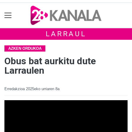
LARRAUL
AZKEN ORDUKOA
Obus bat aurkitu dute
Larraulen
Erredakzioa
2025eko urriaren 8a