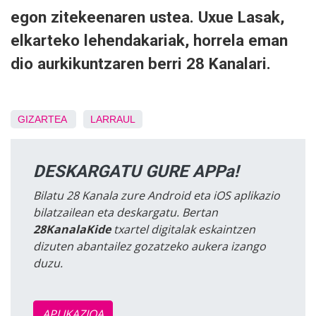
egon zitekeenaren ustea. Uxue Lasak,
elkarteko lehendakariak, horrela eman
dio aurkikuntzaren berri 28 Kanalari.
GIZARTEA
LARRAUL
DESKARGATU GURE APPa!
Bilatu 28 Kanala zure Android eta iOS aplikazio
bilatzailean eta deskargatu. Bertan
28KanalaKide
txartel digitalak eskaintzen
dizuten abantailez gozatzeko aukera izango
duzu.
APLIKAZIOA