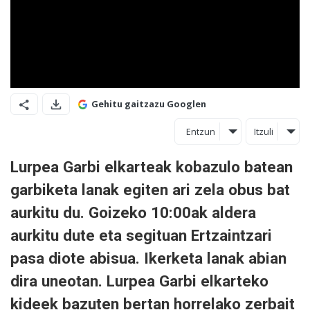
Gehitu gaitzazu Googlen
Entzun
Itzuli
Lurpea Garbi elkarteak kobazulo batean
garbiketa lanak egiten ari zela obus bat
aurkitu du. Goizeko 10:00ak aldera
aurkitu dute eta segituan Ertzaintzari
pasa diote abisua. Ikerketa lanak abian
dira uneotan. Lurpea Garbi elkarteko
kideek bazuten bertan horrelako zerbait