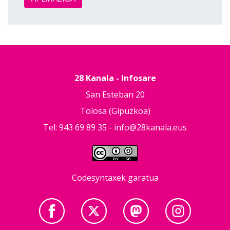
28 Kanala - Infosare
San Esteban 20
Tolosa (Gipuzkoa)
Tel: 943 69 89 35 -
info@28kanala.eus
Codesyntaxek garatua