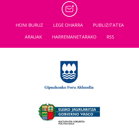
HONI BURUZ
LEGE OHARRA
PUBLIZITATEA
ARAUAK
HARREMANETARAKO
RSS