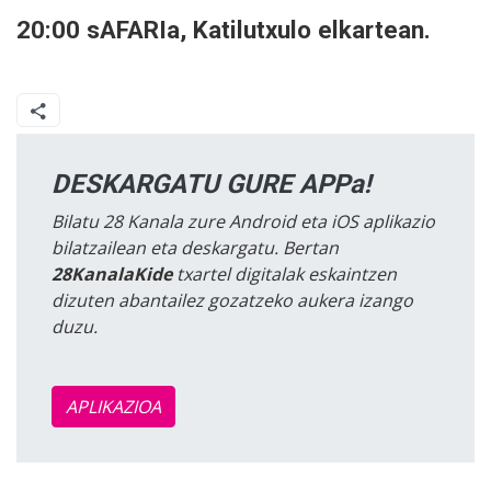
20:00 sAFARIa, Katilutxulo elkartean.
DESKARGATU GURE APPa!
Bilatu 28 Kanala zure Android eta iOS aplikazio
bilatzailean eta deskargatu. Bertan
28KanalaKide
txartel digitalak eskaintzen
dizuten abantailez gozatzeko aukera izango
duzu.
APLIKAZIOA