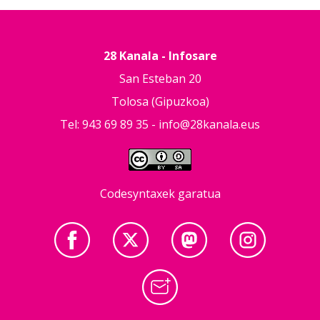
28 Kanala - Infosare
San Esteban 20
Tolosa (Gipuzkoa)
Tel: 943 69 89 35 -
info@28kanala.eus
Codesyntaxek garatua