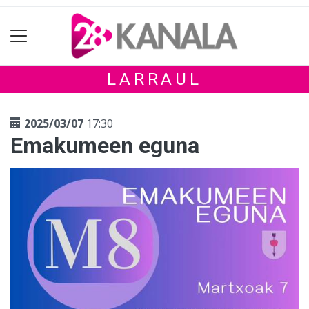
LARRAUL
2025/03/07
17:30
Emakumeen eguna