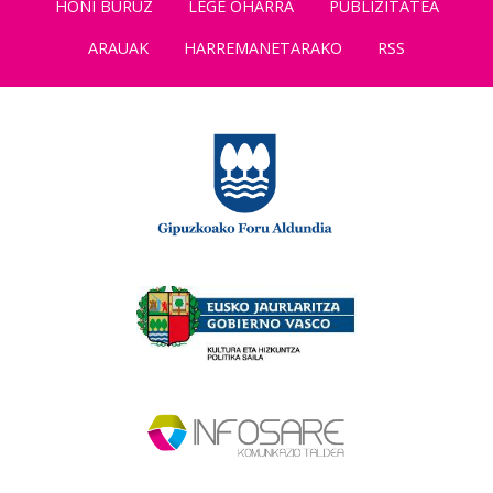
HONI BURUZ
LEGE OHARRA
PUBLIZITATEA
ARAUAK
HARREMANETARAKO
RSS