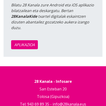
Bilatu 28 Kanala zure Android eta iOS aplikazio
bilatzailean eta deskargatu. Bertan
28KanalaKide
txartel digitalak eskaintzen
dizuten abantailez gozatzeko aukera izango
duzu.
APLIKAZIOA
28 Kanala - Infosare
San Esteban 20
Tolosa (Gipuzkoa)
Tel: 943 69 89 35 -
info@28kanala.eus