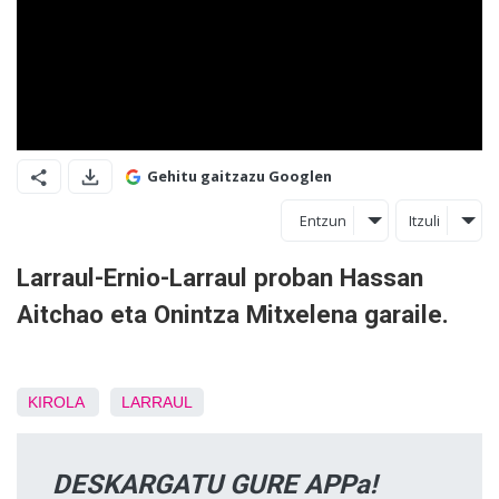
Gehitu gaitzazu Googlen
Entzun
Itzuli
Larraul-Ernio-Larraul proban Hassan
Aitchao eta Onintza Mitxelena garaile.
KIROLA
LARRAUL
DESKARGATU GURE APPa!