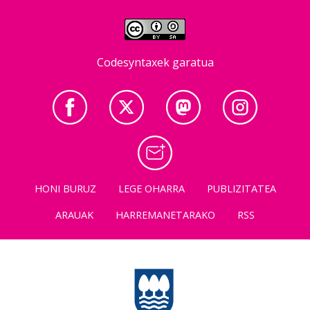
Codesyntaxek garatua
HONI BURUZ
LEGE OHARRA
PUBLIZITATEA
ARAUAK
HARREMANETARAKO
RSS