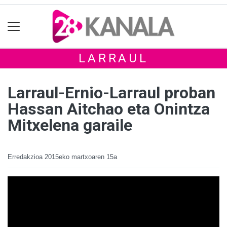
LARRAUL
Larraul-Ernio-Larraul proban
Hassan Aitchao eta Onintza
Mitxelena garaile
Erredakzioa
2015eko martxoaren 15a