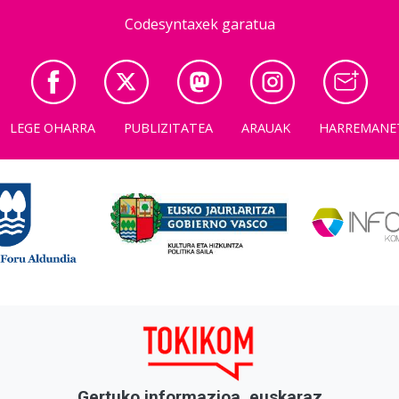
Codesyntaxek garatua
LEGE OHARRA
PUBLIZITATEA
ARAUAK
HARREMANE
Gertuko informazioa, euskaraz