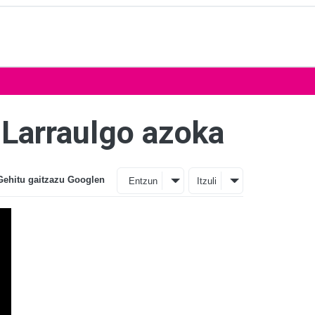
 Larraulgo azoka
Gehitu gaitzazu Googlen
Entzun
Itzuli