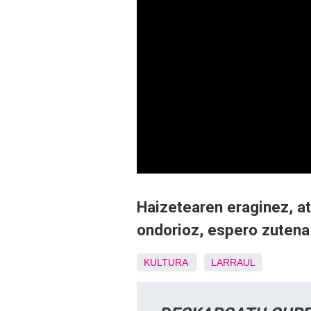
Haizetearen eraginez, at
ondorioz, espero zutena 
KULTURA
LARRAUL