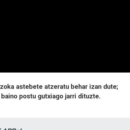
zoka astebete atzeratu behar izan dute;
baino postu gutxiago jarri dituzte.