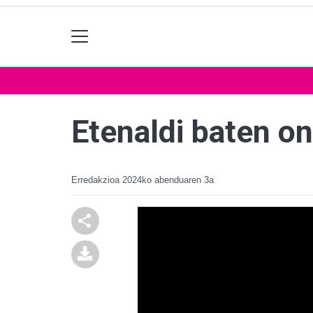
Etenaldi baten on
Erredakzioa
2024ko abenduaren 3a