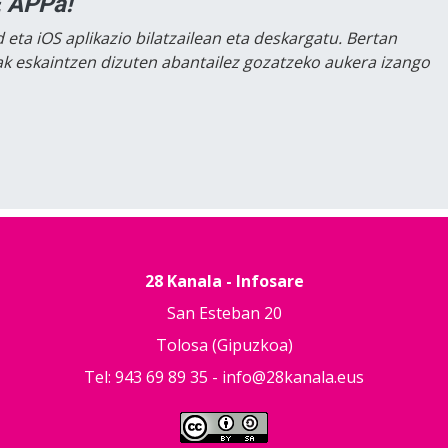
 APPa!
 eta iOS aplikazio bilatzailean eta deskargatu. Bertan
lak eskaintzen dizuten abantailez gozatzeko aukera izango
28 Kanala - Infosare
San Esteban 20
Tolosa (Gipuzkoa)
Tel: 943 69 89 35 -
info@28kanala.eus