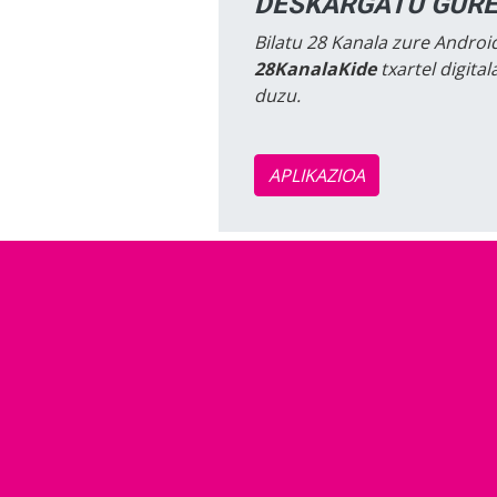
DESKARGATU GURE
Bilatu 28 Kanala zure Android
28KanalaKide
txartel digita
duzu.
APLIKAZIOA