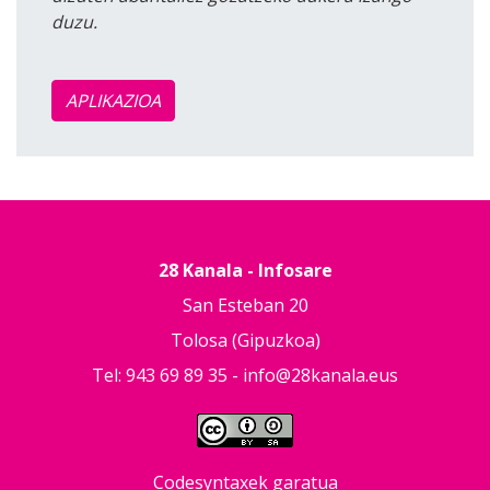
duzu.
APLIKAZIOA
28 Kanala - Infosare
San Esteban 20
Tolosa (Gipuzkoa)
Tel: 943 69 89 35 -
info@28kanala.eus
Codesyntaxek garatua