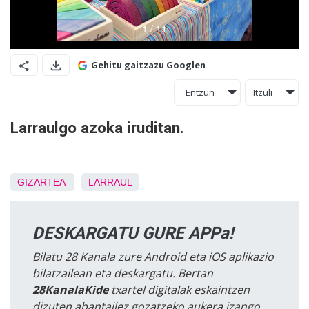
Gehitu gaitzazu Googlen
Entzun
Itzuli
Larraulgo azoka iruditan.
GIZARTEA
LARRAUL
DESKARGATU GURE APPa!
Bilatu 28 Kanala zure Android eta iOS aplikazio
bilatzailean eta deskargatu. Bertan
28KanalaKide
txartel digitalak eskaintzen
dizuten abantailez gozatzeko aukera izango