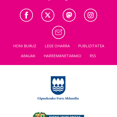
HONI BURUZ
LEGE OHARRA
PUBLIZITATEA
ARAUAK
HARREMANETARAKO
RSS