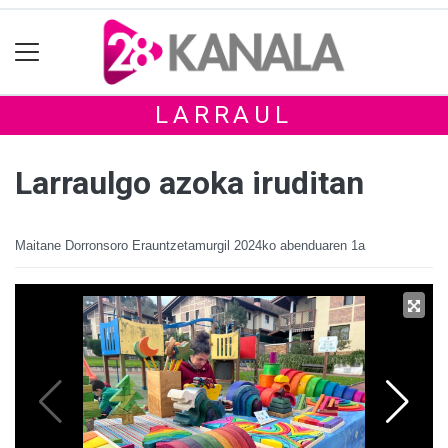
LARRAUL
Larraulgo azoka iruditan
Maitane Dorronsoro Erauntzetamurgil
2024ko abenduaren 1a