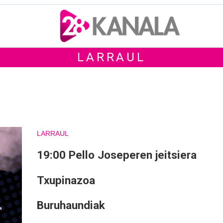
LARRAUL
LARRAUL
19:00 Pello Joseperen jeitsiera
Txupinazoa
Buruhaundiak