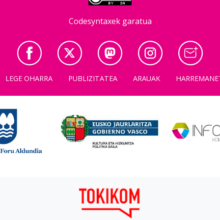
Codesyntaxek garatua
LEGE OHARRA
PUBLIZITATEA
ARAUAK
HARREMANE