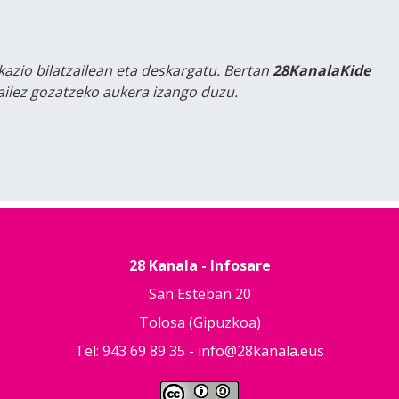
kazio bilatzailean eta deskargatu. Bertan
28KanalaKide
tailez gozatzeko aukera izango duzu.
28 Kanala - Infosare
San Esteban 20
Tolosa (Gipuzkoa)
Tel: 943 69 89 35 -
info@28kanala.eus