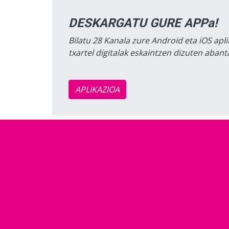
DESKARGATU GURE APPa!
Bilatu 28 Kanala zure Android eta iOS apli
txartel digitalak eskaintzen dizuten aban
APLIKAZIOA