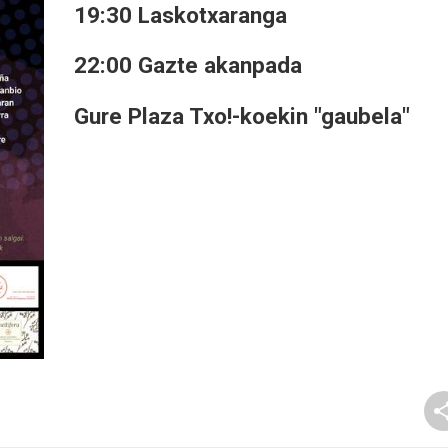
19:30 Laskotxaranga
22:00 Gazte akanpada
Gure Plaza Txo!-koekin "gaubela"