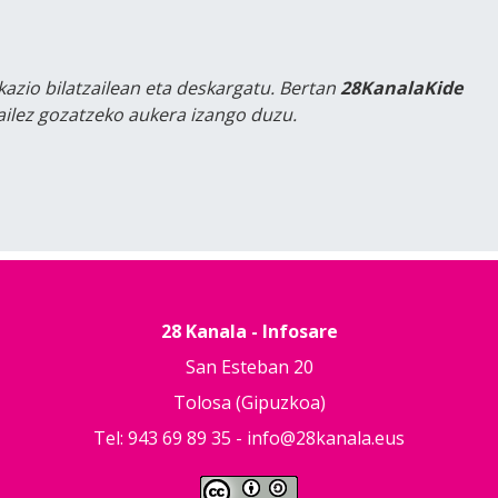
kazio bilatzailean eta deskargatu. Bertan
28KanalaKide
tailez gozatzeko aukera izango duzu.
28 Kanala - Infosare
San Esteban 20
Tolosa (Gipuzkoa)
Tel: 943 69 89 35 -
info@28kanala.eus