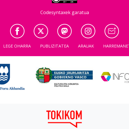
Codesyntaxek garatua
LEGE OHARRA
PUBLIZITATEA
ARAUAK
HARREMANE