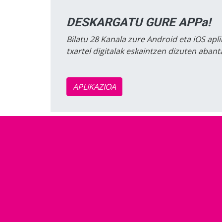
DESKARGATU GURE APPa!
Bilatu 28 Kanala zure Android eta iOS apli
txartel digitalak eskaintzen dizuten aban
APLIKAZIOA