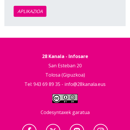
APLIKAZIOA
28 Kanala - Infosare
San Esteban 20
Tolosa (Gipuzkoa)
Tel: 943 69 89 35 -
info@28kanala.eus
Codesyntaxek garatua