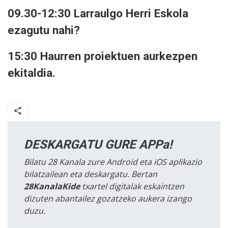
09.30-12:30 Larraulgo Herri Eskola
ezagutu nahi?
15:30 Haurren proiektuen aurkezpen
ekitaldia.
DESKARGATU GURE APPa!
Bilatu 28 Kanala zure Android eta iOS aplikazio
bilatzailean eta deskargatu. Bertan
28KanalaKide
txartel digitalak eskaintzen
dizuten abantailez gozatzeko aukera izango
duzu.