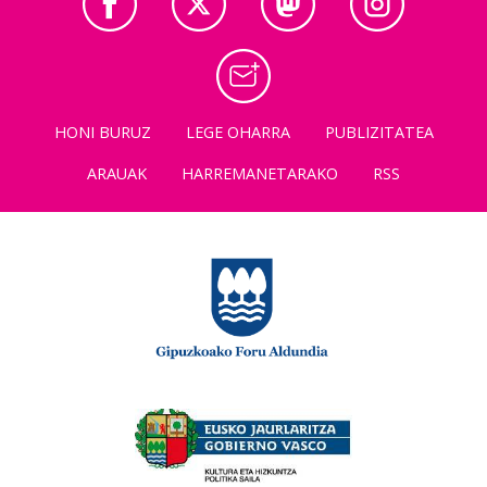
HONI BURUZ
LEGE OHARRA
PUBLIZITATEA
ARAUAK
HARREMANETARAKO
RSS