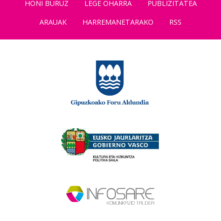
HONI BURUZ
LEGE OHARRA
PUBLIZITATEA
ARAUAK
HARREMANETARAKO
RSS