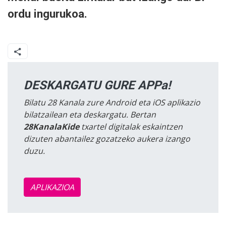
ordu ingurukoa.
DESKARGATU GURE APPa!
Bilatu 28 Kanala zure Android eta iOS aplikazio
bilatzailean eta deskargatu. Bertan
28KanalaKide
txartel digitalak eskaintzen
dizuten abantailez gozatzeko aukera izango
duzu.
APLIKAZIOA