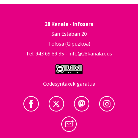
28 Kanala - Infosare
San Esteban 20
Tolosa (Gipuzkoa)
Tel: 943 69 89 35 -
info@28kanala.eus
Codesyntaxek garatua