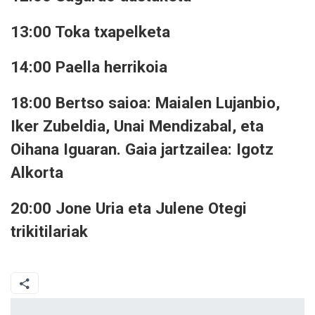
13:00 Toka txapelketa
14:00 Paella herrikoia
18:00 Bertso saioa: Maialen Lujanbio,
Iker Zubeldia, Unai Mendizabal, eta
Oihana Iguaran. Gaia jartzailea: Igotz
Alkorta
20:00 Jone Uria eta Julene Otegi
trikitilariak