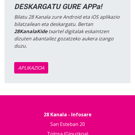
DESKARGATU GURE APPa!
Bilatu 28 Kanala zure Android eta iOS aplikazio
bilatzailean eta deskargatu. Bertan
28KanalaKide
txartel digitalak eskaintzen
dizuten abantailez gozatzeko aukera izango
duzu.
APLIKAZIOA
28 Kanala - Infosare
San Esteban 20
Tolosa (Gipuzkoa)