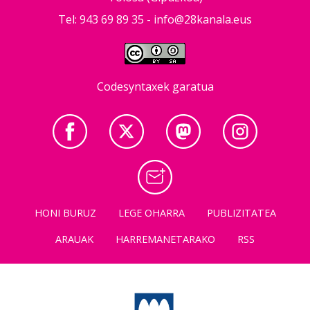
Tel: 943 69 89 35 -
info@28kanala.eus
Codesyntaxek garatua
HONI BURUZ
LEGE OHARRA
PUBLIZITATEA
ARAUAK
HARREMANETARAKO
RSS