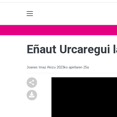
Eñaut Urcaregui l
Joanes Imaz Akizu
2023ko apirilaren 25a