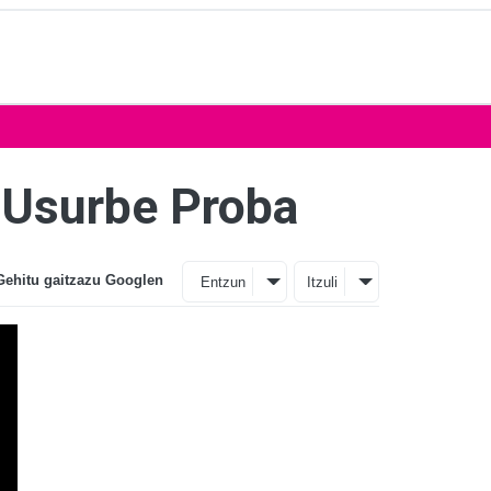
u Usurbe Proba
Gehitu gaitzazu Googlen
Entzun
Itzuli