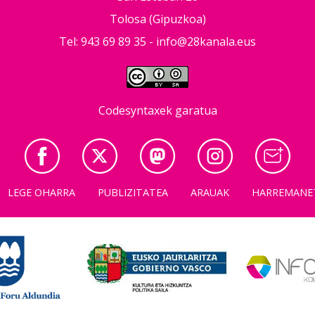
Tolosa (Gipuzkoa)
Tel: 943 69 89 35 -
info@28kanala.eus
Codesyntaxek garatua
LEGE OHARRA
PUBLIZITATEA
ARAUAK
HARREMANE