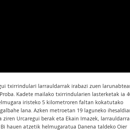
i txirrindulari larrauldarrak irabazi zuen larunabtea
roba. Kadete mailako txirrindularien lasterketak ia 4
elmugara iristeko 5 kilometroren faltan kokatutako
 galbahe lana. Azken metroetan 19 laguneko ihesaldia
 ziren Urcaregui berak eta Ekain Imazek, larrauldarr
. Bi hauen atzetik helmugaratua Danena taldeko Oier