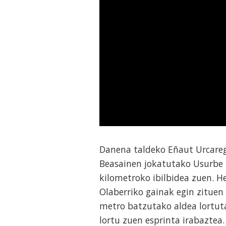
Danena taldeko Eñaut Urcaregu
Beasainen jokatutako Usurbe P
kilometroko ibilbidea zuen. H
Olaberriko gainak egin zituen
metro batzutako aldea lortuta
lortu zuen esprinta irabaztea