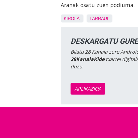
Aranak osatu zuen podiuma.
KIROLA
LARRAUL
DESKARGATU GURE
Bilatu 28 Kanala zure Android
28KanalaKide
txartel digita
duzu.
APLIKAZIOA