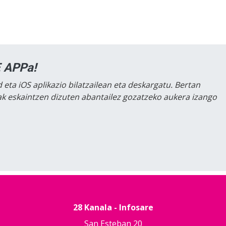
 APPa!
 eta iOS aplikazio bilatzailean eta deskargatu. Bertan
lak eskaintzen dizuten abantailez gozatzeko aukera izango
28 Kanala - Infosare
San Esteban 20