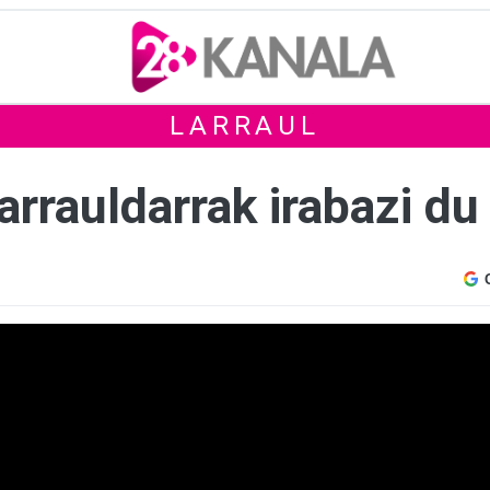
LARRAUL
arrauldarrak irabazi d