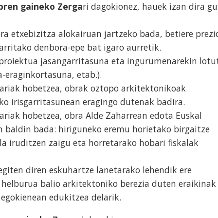
Obren gaineko Zerga
ri dagokionez, hauek izan dira gu
a etxebizitza alokairuan jartzeko bada, betiere prezi
rritako denbora-epe bat igaro aurretik.
-proiektua jasangarritasuna eta ingurumenarekin lotu
-eraginkortasuna, etab.).
ariak hobetzea, obrak oztopo arkitektonikoak
o irisgarritasunean eragingo dutenak badira.
ariak hobetzea, obra Alde Zaharrean edota Euskal
 baldin bada: hiriguneko eremu horietako birgaitze
a iruditzen zaigu eta horretarako hobari fiskalak
egiten diren eskuhartze lanetarako lehendik ere
helburua balio arkitektoniko berezia duten eraikinak
 egokienean edukitzea delarik.