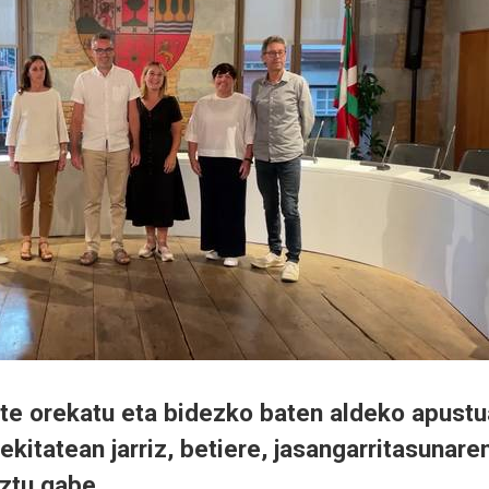
tate orekatu eta bidezko baten aldeko apustu
ekitatean jarriz, betiere, jasangarritasunare
ztu gabe.