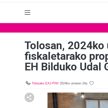
Tolosan, 2024ko 
fiskaletarako pr
EH Bilduko Udal 
Tolosako EAJ-PNV
2024ko urriaren 24a