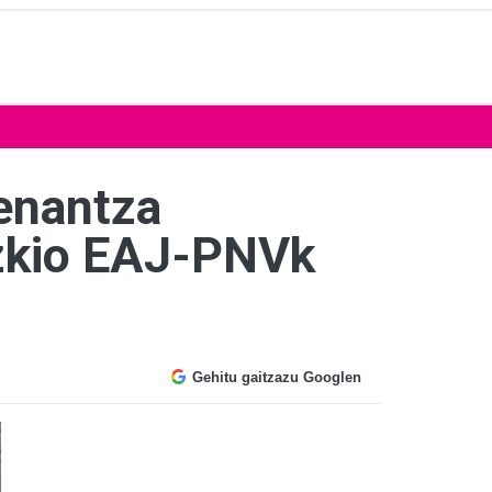
enantza
izkio EAJ-PNVk
Gehitu gaitzazu Googlen