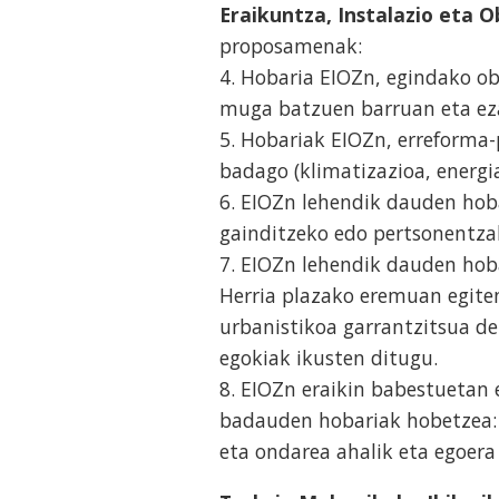
Eraikuntza, Instalazio eta 
proposamenak:
4. Hobaria EIOZn, egindako obr
muga batzuen barruan eta eza
5. Hobariak EIOZn, erreforma
badago (klimatizazioa, energia
6. EIOZn lehendik dauden hob
gainditzeko edo pertsonentzak
7. EIOZn lehendik dauden hob
Herria plazako eremuan egiten
urbanistikoa garrantzitsua del
egokiak ikusten ditugu.
8. EIOZn eraikin babestuetan 
badauden hobariak hobetzea: 
eta ondarea ahalik eta egoera