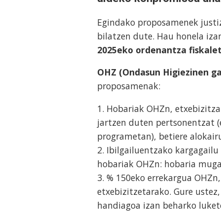
Egindako proposamenek justiz
bilatzen dute. Hau honela iz
2025eko ordenantza fiskale
OHZ (Ondasun Higiezinen ga
proposamenak:
1. Hobariak OHZn, etxebizitza
jartzen duten pertsonentzat (
programetan), betiere alokai
2. Ibilgailuentzako kargagail
hobariak OHZn: hobaria mugat
3. % 150eko errekargua OHZn, 
etxebizitzetarako. Gure ustez,
handiagoa izan beharko luket