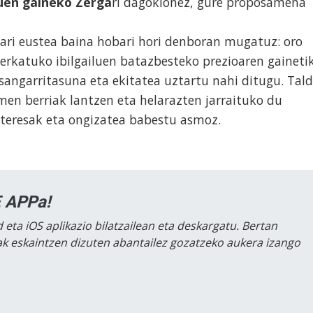
luen gaineko Zerga
ri dagokionez, gure proposamena
iari eustea baina hobari hori denboran mugatuz: oro
merkatuko ibilgailuen batazbesteko prezioaren gaineti
asangarritasuna eta ekitatea uztartu nahi ditugu. Tal
men berriak lantzen eta helarazten jarraituko du
nteresak eta ongizatea babestu asmoz.
 APPa!
 eta iOS aplikazio bilatzailean eta deskargatu. Bertan
lak eskaintzen dizuten abantailez gozatzeko aukera izango