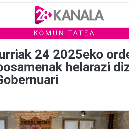
KOMUNITATEA
urriak 24 2025eko ord
oposamenak helarazi d
Gobernuari