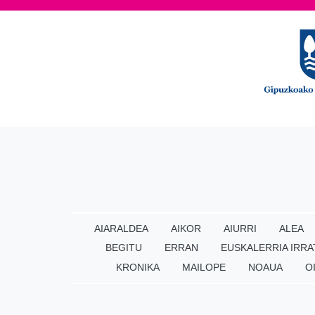
AIARALDEA
AIKOR
AIURRI
ALEA
BEGITU
ERRAN
EUSKALERRIA IRRA
KRONIKA
MAILOPE
NOAUA
O