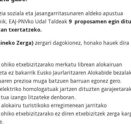
ia soziala eta jasangarritasunaren aldeko apustua
anik, EAJ-PNVko Udal Taldeak
9 proposamen egin dit
tan txertatzeko.
ineko Zerga)
zergari dagokionez, honako hauek dira
 ohiko etxebizitzarako merkatu librean alokairuan
eta ez bakarrik Eusko Jaurlaritzaren Alokabide bezala
ruaren prezioa muga batzuen barruan egonez gero.
u elektriko homologatuak jartzen dituzten garajeetara
ua izango litzateke denboran.
alokairu turistikoko erregimenean jarritako
 ohiko etxebizitzarako ez diren etxebizitzek zerga kar
e.