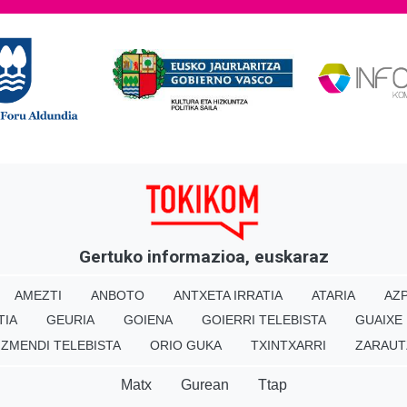
Gertuko informazioa, euskaraz
AMEZTI
ANBOTO
ANTXETA IRRATIA
ATARIA
AZP
TIA
GEURIA
GOIENA
GOIERRI TELEBISTA
GUAIXE
IZMENDI TELEBISTA
ORIO GUKA
TXINTXARRI
ZARAUT
Matx
Gurean
Ttap