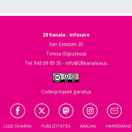
28 Kanala - Infosare
San Esteban 20
Tolosa (Gipuzkoa)
Tel: 943 69 89 35 -
info@28kanala.eus
Codesyntaxek garatua
LEGE OHARRA
PUBLIZITATEA
ARAUAK
HARREMANE