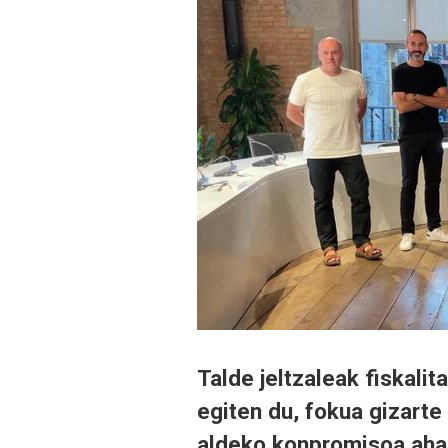
Talde jeltzaleak fiskali
egiten du, fokua gizarte 
aldeko konpromisoa aha