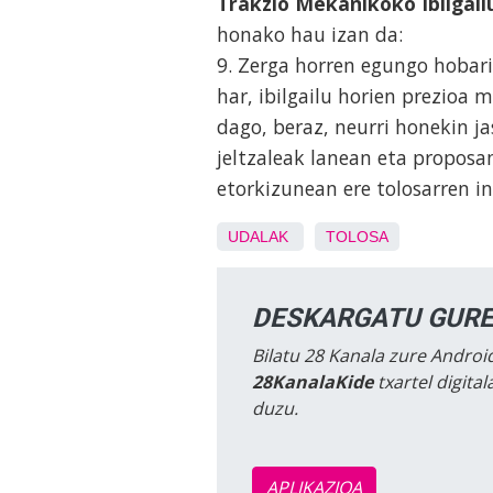
Trakzio Mekanikoko Ibilgai
honako hau izan da:
9. Zerga horren egungo hobar
har, ibilgailu horien prezioa 
dago, beraz, neurri honekin j
jeltzaleak lanean eta proposa
etorkizunean ere tolosarren i
UDALAK
TOLOSA
DESKARGATU GURE
Bilatu 28 Kanala zure Android
28KanalaKide
txartel digita
duzu.
APLIKAZIOA