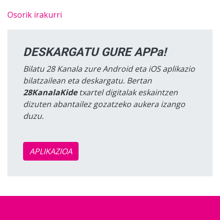
Osorik irakurri
DESKARGATU GURE APPa!
Bilatu 28 Kanala zure Android eta iOS aplikazio
bilatzailean eta deskargatu. Bertan
28KanalaKide
txartel digitalak eskaintzen
dizuten abantailez gozatzeko aukera izango
duzu.
APLIKAZIOA