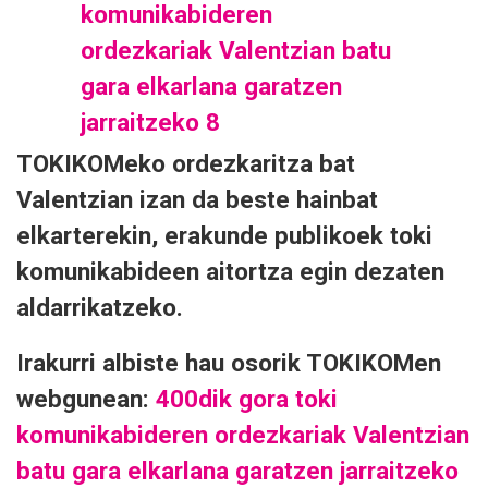
TOKIKOMeko ordezkaritza bat
Valentzian izan da beste hainbat
elkarterekin, erakunde publikoek toki
komunikabideen aitortza egin dezaten
aldarrikatzeko.
Irakurri albiste hau osorik TOKIKOMen
webgunean:
400dik gora toki
komunikabideren ordezkariak Valentzian
batu gara elkarlana garatzen jarraitzeko