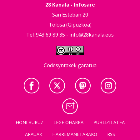
28 Kanala - Infosare
San Esteban 20
Tolosa (Gipuzkoa)
Tel: 943 69 89 35 -
info@28kanala.eus
Codesyntaxek garatua
HONI BURUZ
LEGE OHARRA
PUBLIZITATEA
ARAUAK
HARREMANETARAKO
RSS