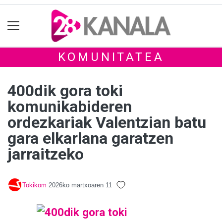
KOMUNITATEA
400dik gora toki
komunikabideren
ordezkariak Valentzian batu
gara elkarlana garatzen
jarraitzeko
Tokikom
2026ko martxoaren 11