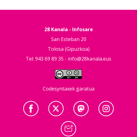
28 Kanala - Infosare
San Esteban 20
Tolosa (Gipuzkoa)
Tel: 943 69 89 35 -
info@28kanala.eus
Codesyntaxek garatua