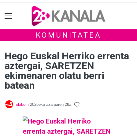
KOMUNITATEA
Hego Euskal Herriko errenta
aztergai, SARETZEN
ekimenaren olatu berri
batean
Tokikom
2025eko azaroaren 28a