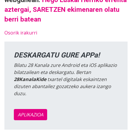
aztergai, SARETZEN ekimenaren olatu
berri batean
Osorik irakurri
DESKARGATU GURE APPa!
Bilatu 28 Kanala zure Android eta iOS aplikazio
bilatzailean eta deskargatu. Bertan
28KanalaKide
txartel digitalak eskaintzen
dizuten abantailez gozatzeko aukera izango
duzu.
APLIKAZIOA