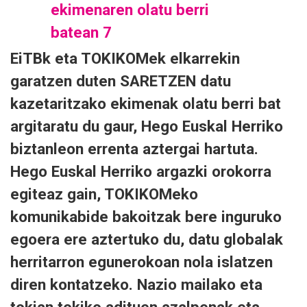
EiTBk eta TOKIKOMek elkarrekin
garatzen duten SARETZEN datu
kazetaritzako ekimenak olatu berri bat
argitaratu du gaur, Hego Euskal Herriko
biztanleon errenta aztergai hartuta.
Hego Euskal Herriko argazki orokorra
egiteaz gain, TOKIKOMeko
komunikabide bakoitzak bere inguruko
egoera ere aztertuko du, datu globalak
herritarron egunerokoan nola islatzen
diren kontatzeko. Nazio mailako eta