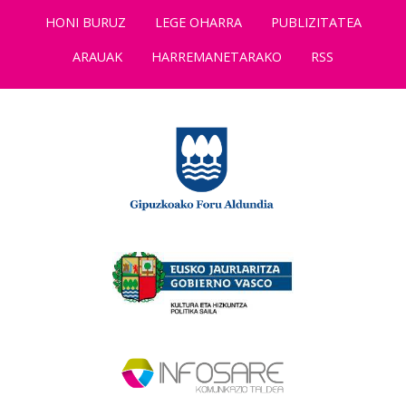
HONI BURUZ
LEGE OHARRA
PUBLIZITATEA
ARAUAK
HARREMANETARAKO
RSS