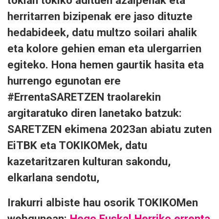
tokian tokiko adituen azalpenak eta
herritarren bizipenak ere jaso dituzte
hedabideek, datu multzo soilari ahalik
eta kolore gehien eman eta ulergarrien
egiteko. Hona hemen gaurtik hasita eta
hurrengo egunotan ere
#ErrentaSARETZEN traolarekin
argitaratuko diren lanetako batzuk:
SARETZEN ekimena 2023an abiatu zuten
EiTBK eta TOKIKOMek, datu
kazetaritzaren kulturan sakondu,
elkarlana sendotu,
Irakurri albiste hau osorik TOKIKOMen
webgunean:
Hego Euskal Herriko errenta