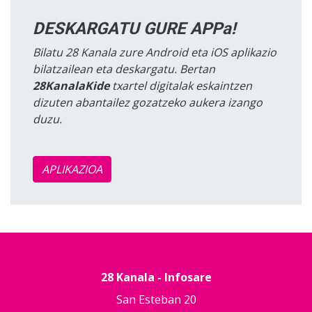
DESKARGATU GURE APPa!
Bilatu 28 Kanala zure Android eta iOS aplikazio
bilatzailean eta deskargatu. Bertan
28KanalaKide
txartel digitalak eskaintzen
dizuten abantailez gozatzeko aukera izango
duzu.
APLIKAZIOA
28 Kanala - Infosare
San Esteban 20