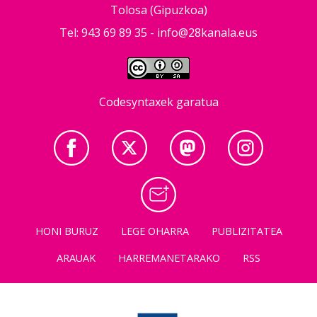
Tolosa (Gipuzkoa)
Tel: 943 69 89 35 -
info@28kanala.eus
Codesyntaxek garatua
HONI BURUZ
LEGE OHARRA
PUBLIZITATEA
ARAUAK
HARREMANETARAKO
RSS