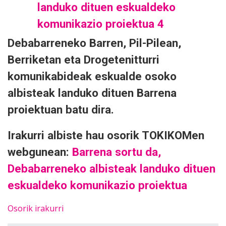
Debabarreneko Barren, Pil-Pilean,
Berriketan eta Drogetenitturri
komunikabideak eskualde osoko
albisteak landuko dituen Barrena
proiektuan batu dira.
Irakurri albiste hau osorik TOKIKOMen
webgunean:
Barrena sortu da,
Debabarreneko albisteak landuko dituen
eskualdeko komunikazio proiektua
Osorik irakurri