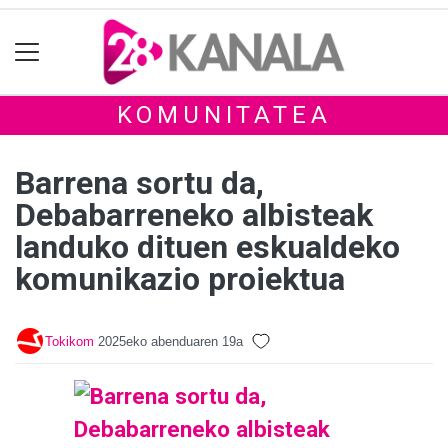
KOMUNITATEA
Barrena sortu da,
Debabarreneko albisteak
landuko dituen eskualdeko
komunikazio proiektua
Tokikom
2025eko abenduaren 19a